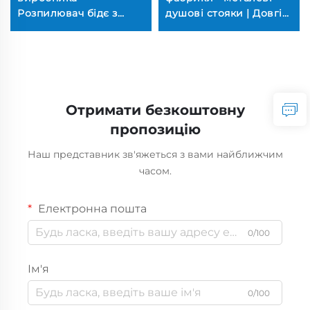
Розпилювач бідє з
душові стояки | Довгі
високим тиском 100PSI
хромовані (не
| Матове чорне бідє з
іржавіють, якість
шлангом 59 дюймів
готелю, універсальне
(Стійке до корозії)
з'єднання)
Отримати безкоштовну
пропозицію
Наш представник зв'яжеться з вами найближчим
часом.
Електронна пошта
0/100
Ім'я
0/100