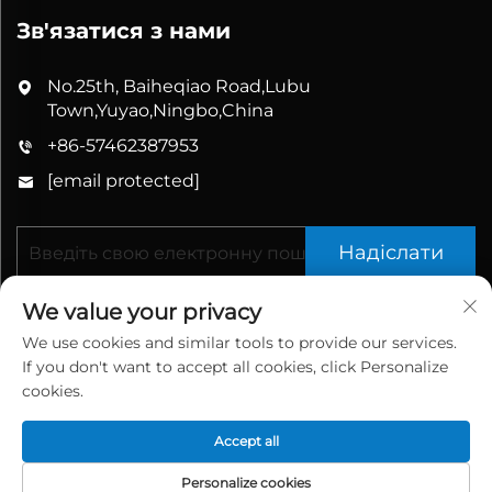
Зв'язатися з нами
No.25th, Baiheqiao Road,Lubu
Town,Yuyao,Ningbo,China
+86-57462387953
[email protected]
Надіслати
We value your privacy
We use cookies and similar tools to provide our services.
If you don't want to accept all cookies, click Personalize
cookies.
Авторські права © 2026 China Yuyao Bathbon
Accept all
Sanitary Ware Co., Ltd. Збережені всі права.
Політика конфіденційності
Personalize cookies