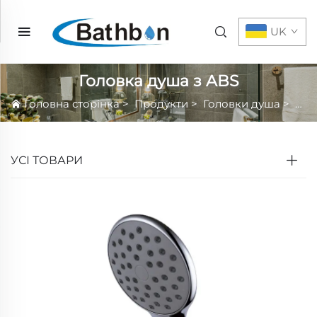
UK
Головка душа з ABS
Головна сторінка
>
Продукти
>
Головки душа
>
Руч
УСІ ТОВАРИ