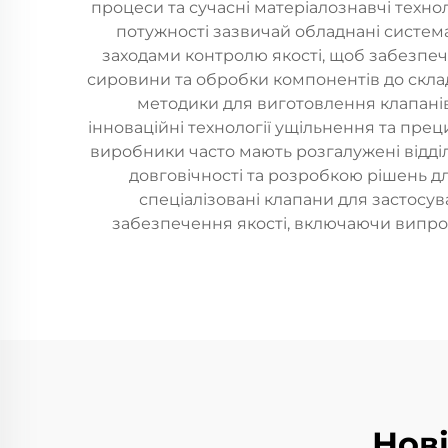
процеси та сучасні матеріалознавчі технол
потужності зазвичай обладнані систе
заходами контролю якості, щоб забезпечи
сировини та обробки компонентів до склад
методики для виготовлення клапанів
інноваційні технології ущільнення та пре
виробники часто мають розгалужені відділ
довговічності та розробкою рішень дл
спеціалізовані клапани для застосув
забезпечення якості, включаючи випробу
Нов