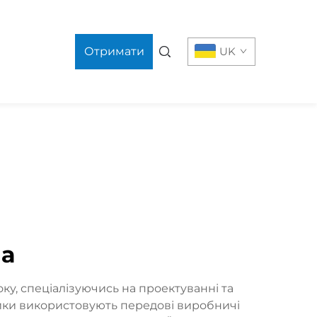
Отримати
UK
пропозицію
на
у, спеціалізуючись на проектуванні та
ники використовують передові виробничі