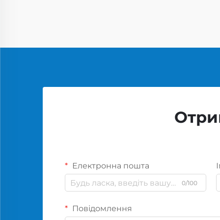
Отри
Електронна пошта
І
0/100
Повідомлення