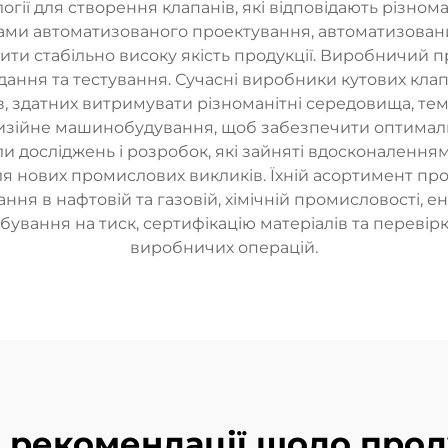
огії для створення клапанів, які відповідають різно
мами автоматизованого проектування, автоматизова
ти стабільно високу якість продукції. Виробничий п
ання та тестування. Сучасні виробники кутових кла
, здатних витримувати різноманітні середовища, тем
цизійне машинобудування, щоб забезпечити оптималь
и досліджень і розробок, які зайняті вдосконаленням
я нових промислових викликів. Їхній асортимент про
ання в нафтовій та газовій, хімічній промисловості, е
вання на тиск, сертифікацію матеріалів та перевірку
виробничих операцій.
і рекомендації щодо прод