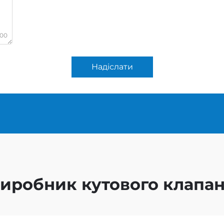
000
Надіслати
иробник кутового клапа