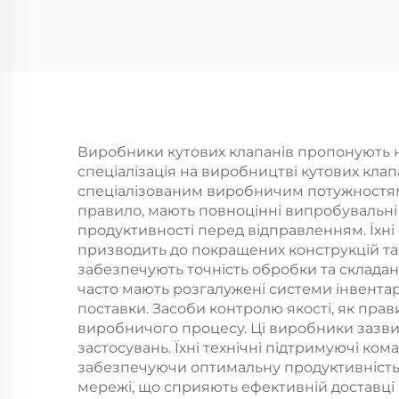
хромовим
покриттям - новий
ро
матеріал АБС,
р
душова головка з
Пр
фільтром для
фа
чистого та
тов
Виробники кутових клапанів пропонують ни
спеціалізація на виробництві кутових кла
освіжаючого душу,
спеціалізованим виробничим потужностям. 
можливість ручного
правило, мають повноцінні випробувальні 
продуктивності перед відправленням. Їхні 
та стаціонарного
призводить до покращених конструкцій та 
використання
забезпечують точність обробки та складан
часто мають розгалужені системи інвентар
поставки. Засоби контролю якості, як пра
виробничого процесу. Ці виробники зазвич
застосувань. Їхні технічні підтримуючі ко
забезпечуючи оптимальну продуктивність 
мережі, що сприяють ефективній доставці