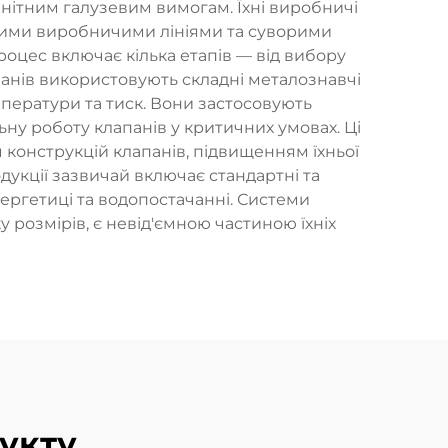
манітним галузевим вимогам. Їхні виробничі
ними виробничими лініями та суворими
роцес включає кілька етапів — від вибору
панів використовують складні металознавчі
ператури та тиск. Вони застосовують
ну роботу клапанів у критичних умовах. Ці
 конструкцій клапанів, підвищенням їхньої
дукції зазвичай включає стандартні та
нергетиці та водопостачанні. Системи
 розмірів, є невід'ємною частиною їхніх
укту