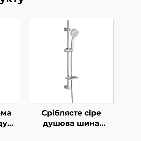
ема
Сріблясте сіре
душу
душова шина
ока
комплект