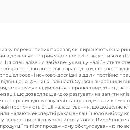
верхнім
продуктивніс
зпилювачем та
Ручний верхн
учним душем
розпилювач П
яма реалізація
реалізація фаб
брики Якісний
Гарантія якос
ар за доступною
зку переконливих переваг, які вирізняють їх на рин
панів дозволяє підтримувати високі стандарти якості
ціною
Ця спеціалізація забезпечує вищу надійність та стаб
лабораторії, що дозволяє гарантувати, що кожен кл
спеціалізовані науково-дослідні відділи постійно пр
підвищеної функціональності. Сучасні виробники ви
ня, зменшуючи відхилення в процесі виробництва та
изації, що дозволяє швидко реагувати на запити кліє
вило, перевищують галузеві стандарти, маючи кілька 
ай пропонують опції налаштування, що дозволяє кліє
манди надають експертні рекомендації щодо вибору кла
у конкретних експлуатаційних умовах. Виробники ча
 продукції та післяпродажному обслуговуванню по вс