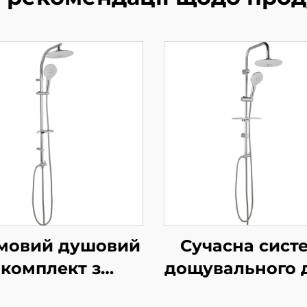
мовий душовий
Сучасна сист
комплект з
дощувального 
ощувальним
Bathbon Вис