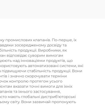
ть
регульована ковзка
ій
рейка дощувальний
ряма
ручний душ
рики
Bathbon
ті
ку промислових клапанів. По-перше, їх
 завдяки зосередженому досвіду та
ільність продукції. Виробники, як
апан відповідає суворим вимогам
ацюють над інноваціями продуктів, що
користовують автоматизовані системи, які
 підвищуючи стабільність продукції. Вони
нтів і значно скорочувати терміни
точок контролю протягом усього
нтам вказати точні вимоги для їхніх
панів та їхнього застосування,
сто мають глобальні дистриб'юторські
ьому світу. Вони зазвичай пропонують