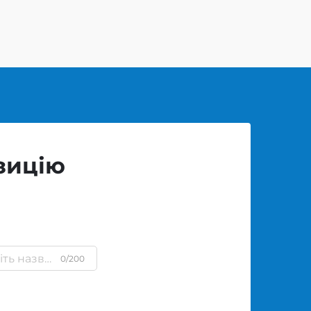
зицію
0/200