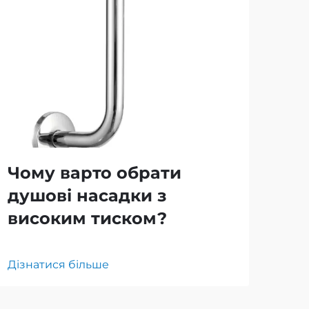
Чому варто обрати
Як
душові насадки з
мі
високим тиском?
ду
Дізнатися більше
Дізн