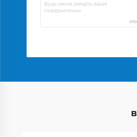
0/1
в