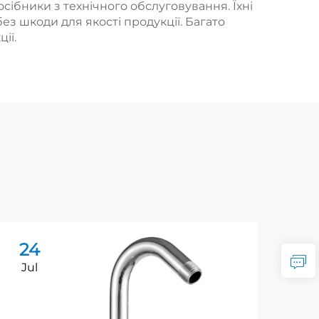
сібники з технічного обслуговування. Їхні
з шкоди для якості продукції. Багато
ії.
24
2
Jul
Ju