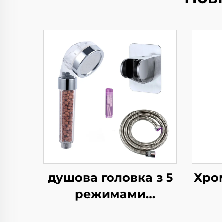
душова головка з 5
Хро
режимами
розпилення з
д