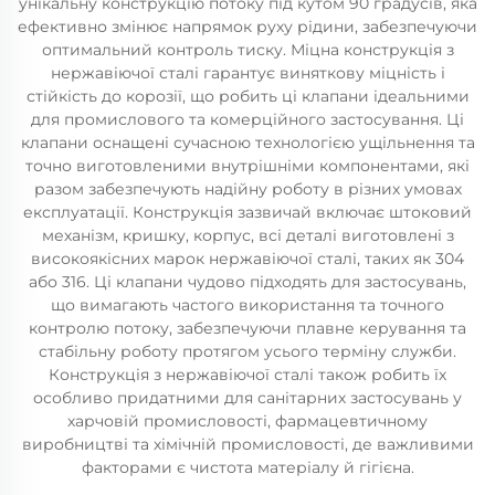
унікальну конструкцію потоку під кутом 90 градусів, яка
ефективно змінює напрямок руху рідини, забезпечуючи
оптимальний контроль тиску. Міцна конструкція з
нержавіючої сталі гарантує виняткову міцність і
стійкість до корозії, що робить ці клапани ідеальними
для промислового та комерційного застосування. Ці
клапани оснащені сучасною технологією ущільнення та
точно виготовленими внутрішніми компонентами, які
разом забезпечують надійну роботу в різних умовах
експлуатації. Конструкція зазвичай включає штоковий
механізм, кришку, корпус, всі деталі виготовлені з
високоякісних марок нержавіючої сталі, таких як 304
або 316. Ці клапани чудово підходять для застосувань,
що вимагають частого використання та точного
контролю потоку, забезпечуючи плавне керування та
стабільну роботу протягом усього терміну служби.
Конструкція з нержавіючої сталі також робить їх
особливо придатними для санітарних застосувань у
харчовій промисловості, фармацевтичному
виробництві та хімічній промисловості, де важливими
факторами є чистота матеріалу й гігієна.