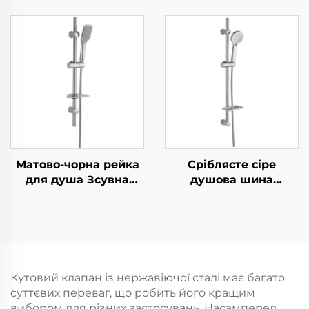
високого тиску з
Bathbon Комплект з
електрохромуванням,
дощувальною
ультратовста,
головкою та ручним
довговічна
душем Фабрична
силиконова
оптова реалізація за
антизабивна розсипь
низькими цінами
для легкого
прибирання
Матово-чорна рейка
Сріблясте сіре
для душа Зсувна
душова шина
штанга разом із
комплект
чорним шлангом та
регульована ковзка
ручним душем
рейка дощувальний
Bathbon
ручний душ Bathbon
Кутовий клапан із нержавіючої сталі має багато
суттєвих переваг, що робить його кращим
вибором для різних застосувань. Насамперед,