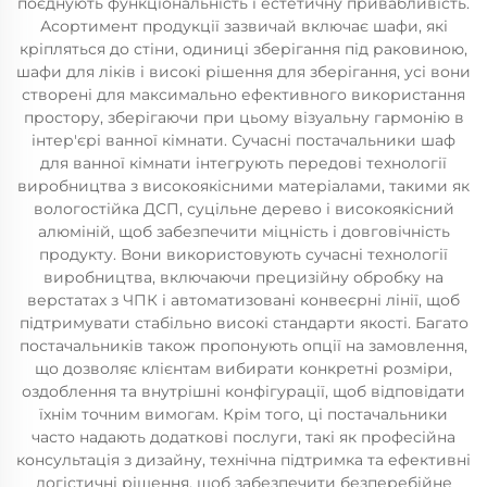
поєднують функціональність і естетичну привабливість.
Асортимент продукції зазвичай включає шафи, які
кріпляться до стіни, одиниці зберігання під раковиною,
шафи для ліків і високі рішення для зберігання, усі вони
створені для максимально ефективного використання
простору, зберігаючи при цьому візуальну гармонію в
інтер'єрі ванної кімнати. Сучасні постачальники шаф
для ванної кімнати інтегрують передові технології
виробництва з високоякісними матеріалами, такими як
вологостійка ДСП, суцільне дерево і високоякісний
алюміній, щоб забезпечити міцність і довговічність
продукту. Вони використовують сучасні технології
виробництва, включаючи прецизійну обробку на
верстатах з ЧПК і автоматизовані конвеєрні лінії, щоб
підтримувати стабільно високі стандарти якості. Багато
постачальників також пропонують опції на замовлення,
що дозволяє клієнтам вибирати конкретні розміри,
оздоблення та внутрішні конфігурації, щоб відповідати
їхнім точним вимогам. Крім того, ці постачальники
часто надають додаткові послуги, такі як професійна
консультація з дизайну, технічна підтримка та ефективні
логістичні рішення, щоб забезпечити безперебійне