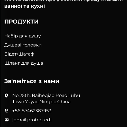
ванної та кухні
ПРОДУКТИ
Набір для душу
Душеві головки
Бідет/Шатаф
Шланг для душа
Зв'яжіться з нами
No.25th, Baiheqiao Road,Lubu
Town,Yuyao,Ningbo,China
+86-57462387953
[email protected]