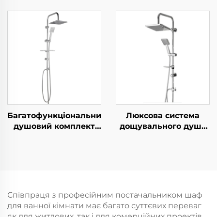
високим тиском з
Комплект душової
металевим шлангом
системи з
1,5 м, легко
дощувальним
очищується,
зрошенням Високий
самоклеюча опора
тиск ручного
без свердління
розпилювача
Регульована штанга-
направляюча Оптова
продажа за низькими
цінами
Багатофункціональний
Люксова система
душовий комплект
дощувального душу
Bathbon Комплект з
Bathbon Ручний душ
дощувальною
із регульованою
головкою та ручним
висотою Покриття під
душем Фабрична
хром Пряма оптова
оптова реалізація за
реалізація
низькими цінами
Співпраця з професійним постачальником шаф
для ванної кімнати має багато суттєвих переваг
як для житлових, так і для комерційних проектів.