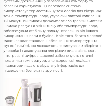
суттєвим досягненням у забезпеченні комфорту та
безпеки користувача. Ця передова система
використовує термостатичну технологію для підтримки
точної температури води, усуваючи раптові коливання,
які можуть викликати дискомфорт або травми. Система
швидко реагує на зміни тиску або температури води,
забезпечуючи стабільну подачу незалежно від іншого
використання води в будівлі. Крім того, багато моделей
мають передвстановлені обмеження температури та
функції пам’яті, що дозволяють користувачам зберігати
уподобані налаштування для різних видів діяльності.
Інтегровані цифрові дисплеї забезпечують поточні
показники температури, а кольорові світлодіодні
індикатори надають візуальну інформацію для
підвищення безпеки та зручності.