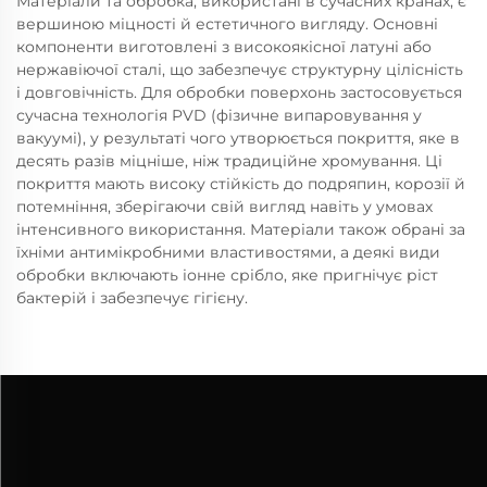
Матеріали та обробка, використані в сучасних кранах, є
вершиною міцності й естетичного вигляду. Основні
компоненти виготовлені з високоякісної латуні або
нержавіючої сталі, що забезпечує структурну цілісність
і довговічність. Для обробки поверхонь застосовується
сучасна технологія PVD (фізичне випаровування у
вакуумі), у результаті чого утворюється покриття, яке в
десять разів міцніше, ніж традиційне хромування. Ці
покриття мають високу стійкість до подряпин, корозії й
потемніння, зберігаючи свій вигляд навіть у умовах
інтенсивного використання. Матеріали також обрані за
їхніми антимікробними властивостями, а деякі види
обробки включають іонне срібло, яке пригнічує ріст
бактерій і забезпечує гігієну.