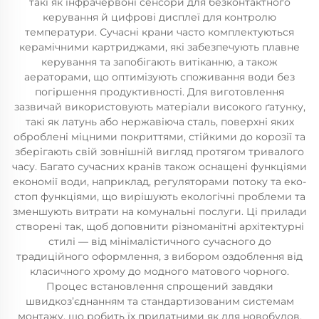
такі як інфрачервоні сенсори для безконтактного
керування й цифрові дисплеї для контролю
температури. Сучасні крани часто комплектуються
керамічними картриджами, які забезпечують плавне
керування та запобігають витіканню, а також
аераторами, що оптимізують споживання води без
погіршення продуктивності. Для виготовлення
зазвичай використовують матеріали високого ґатунку,
такі як латунь або нержавіюча сталь, поверхні яких
оброблені міцними покриттями, стійкими до корозії та
зберігають свій зовнішній вигляд протягом тривалого
часу. Багато сучасних кранів також оснащені функціями
економії води, наприклад, регуляторами потоку та еко-
стоп функціями, що вирішують екологічні проблеми та
зменшують витрати на комунальні послуги. Ці прилади
створені так, щоб доповнити різноманітні архітектурні
стилі — від мінімалістичного сучасного до
традиційного оформлення, з вибором оздоблення від
класичного хрому до модного матового чорного.
Процес встановлення спрощений завдяки
швидкоз’єднанням та стандартизованим системам
монтажу, що робить їх придатними як для новобудов,