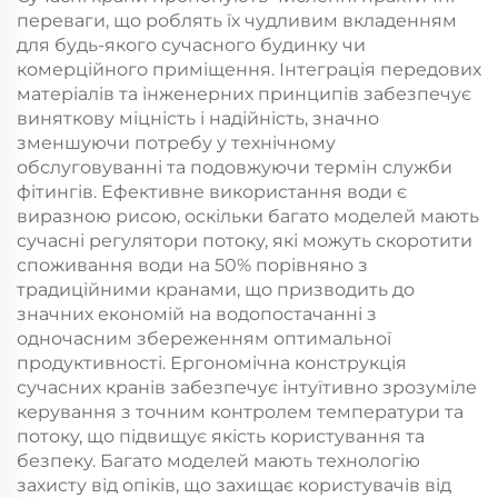
переваги, що роблять їх чудливим вкладенням
для будь-якого сучасного будинку чи
комерційного приміщення. Інтеграція передових
матеріалів та інженерних принципів забезпечує
виняткову міцність і надійність, значно
зменшуючи потребу у технічному
обслуговуванні та подовжуючи термін служби
фітингів. Ефективне використання води є
виразною рисою, оскільки багато моделей мають
сучасні регулятори потоку, які можуть скоротити
споживання води на 50% порівняно з
традиційними кранами, що призводить до
значних економій на водопостачанні з
одночасним збереженням оптимальної
продуктивності. Ергономічна конструкція
сучасних кранів забезпечує інтуїтивно зрозуміле
керування з точним контролем температури та
потоку, що підвищує якість користування та
безпеку. Багато моделей мають технологію
захисту від опіків, що захищає користувачів від