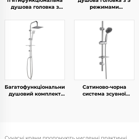
п’ятифункціональна
душова головка з 5
душова головка з
режимами
високим тиском з
розпилення з
металевим шлангом
хромовим покриттям
1,5 м, легко
- новий матеріал АБС,
очищується,
душова головка з
самоклеюча опора
фільтром для чистого
без свердління
та освіжаючого душу,
можливість ручного
та стаціонарного
використання
Багатофункціональний
Сатиново-чорна
душовий комплект
система зсувної
Bathbon Комплект з
рейки для душа
дощувальною
разом із ручним
головкою та ручним
душем та гнучким
душем Фабрична
шлангом Bathbon
оптова реалізація за
низькими цінами
Сучасні крани пропонують численні практичні