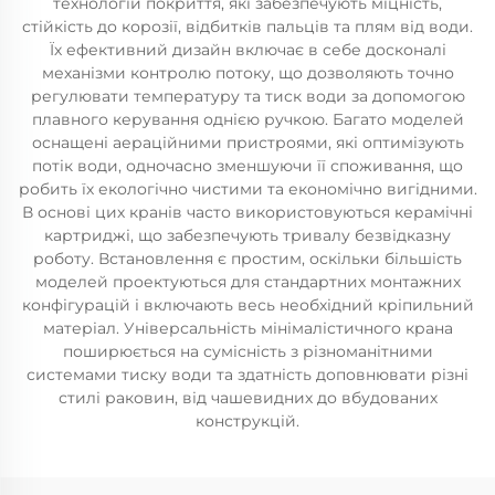
технологій покриття, які забезпечують міцність,
стійкість до корозії, відбитків пальців та плям від води.
Їх ефективний дизайн включає в себе досконалі
механізми контролю потоку, що дозволяють точно
регулювати температуру та тиск води за допомогою
плавного керування однією ручкою. Багато моделей
оснащені аераційними пристроями, які оптимізують
потік води, одночасно зменшуючи її споживання, що
робить їх екологічно чистими та економічно вигідними.
В основі цих кранів часто використовуються керамічні
картриджі, що забезпечують тривалу безвідказну
роботу. Встановлення є простим, оскільки більшість
моделей проектуються для стандартних монтажних
конфігурацій і включають весь необхідний кріпильний
матеріал. Універсальність мінімалістичного крана
поширюється на сумісність з різноманітними
системами тиску води та здатність доповнювати різні
стилі раковин, від чашевидних до вбудованих
конструкцій.