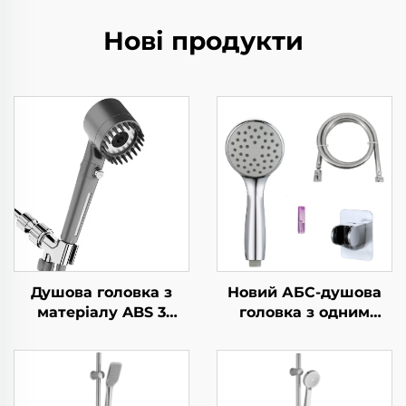
Нові продукти
Душова головка з
Новий АБС-душова
матеріалу ABS 3
головка з одним
налаштувань сірого
функціоналом,
кольору з
хромувана, з
збільшенням тиску,
силиконовими
фільтром з матеріалу
соплами, комплект з