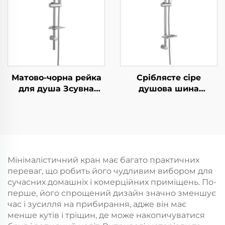
PP та кнопкою
надм’яким ПВХ-
зупинки, клеєва
шлангом із захистом
підставка та душова
від перекручування
гвинтка
та міцним клеєвим
регульованим
тримачем під кутом
Матово-чорна рейка
Сріблясте сіре
для душа Зсувна
душова шина
штанга разом із
комплект
чорним шлангом та
регульована ковзка
ручним душем
рейка дощувальний
Bathbon
ручний душ Bathbon
Мінімалістичний кран має багато практичних
переваг, що робить його чудливим вибором для
сучасних домашніх і комерційних приміщень. По-
перше, його спрощений дизайн значно зменшує
час і зусилля на прибирання, адже він має
менше кутів і тріщин, де може накопичуватися