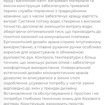
бруд і вапняний наліт. Витривалі матеріали та
якісна конструкція забезпечують тривалий
термін служби порівняно з традиційними
кранами, що з часом забезпечує кращу вартість
витрат. Система потоку води, створена з високою
точністю, допомагає зменшити витрату води,
зберігаючи оптимальний тиск, що призводить до
помітної економії на комунальних платежах.
Ергономічний дизайн крана сприяє інтуїтивному
використанню, а плавне рухання ручки особливо
корисне для користувачів із обмеженою
рухливістю рук. Контроль температури є більш
точним, що зменшує ризик опіків і забезпечує
комфортніше використання. Універсальний
естетичний дизайн мінімалістичних кранів
дозволяє їм вписуватися в змінні стилі
оздоблення, усуваючи потребу у частій заміні
відповідно до змін у трендах дизайну.
Встановлення та обслуговування є простим і не
потребує глибоких технічних знань для базового
догляду. Конструкція, економить простір,