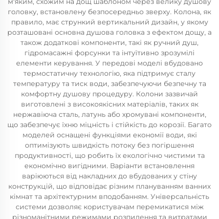
м'яким, схожим на дощ шаблоном через велику душову
головку, встановлену безпосередньо зверху. Колона, як
правило, має стрункий вертикальний дизайн, у якому
розташовані основна душова головка з ефектом дощу, а
також додаткові компоненти, такі як ручний душ,
гідромасажні форсунки та інтуїтивно зрозумілі
елементи керування. У передові моделі вбудовано
термостатичну технологію, яка підтримує сталу
температуру та тиск води, забезпечуючи безпечну та
комфортну душову процедуру. Колони зазвичай
виготовлені з високоякісних матеріалів, таких як
нержавіюча сталь, латунь або хромувані компоненти,
що забезпечує їхню міцність і стійкість до корозії. Багато
моделей оснащені функціями економії води, які
оптимізують швидкість потоку без погіршення
продуктивності, що робить їх екологічно чистими та
економічно вигідними. Варіанти встановлення
варіюються від накладних до вбудованих у стіну
конструкцій, що відповідає різним плануванням ванних
кімнат та архітектурним вподобанням. Універсальність
системи дозволяє користувачам перемикатися між
різноманітними режимами розпилення та витратами