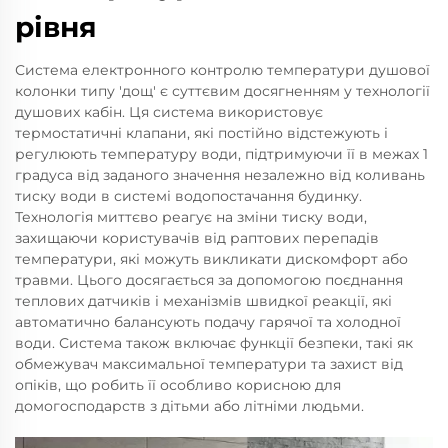
рівня
Система електронного контролю температури душової
колонки типу 'дощ' є суттєвим досягненням у технології
душових кабін. Ця система використовує
термостатичні клапани, які постійно відстежують і
регулюють температуру води, підтримуючи її в межах 1
градуса від заданого значення незалежно від коливань
тиску води в системі водопостачання будинку.
Технологія миттєво реагує на зміни тиску води,
захищаючи користувачів від раптових перепадів
температури, які можуть викликати дискомфорт або
травми. Цього досягається за допомогою поєднання
теплових датчиків і механізмів швидкої реакції, які
автоматично балансують подачу гарячої та холодної
води. Система також включає функції безпеки, такі як
обмежувач максимальної температури та захист від
опіків, що робить її особливо корисною для
домогосподарств з дітьми або літніми людьми.