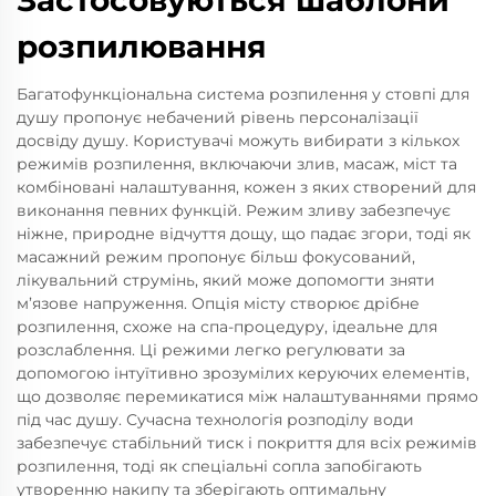
Застосовуються шаблони
розпилювання
Багатофункціональна система розпилення у стовпі для
душу пропонує небачений рівень персоналізації
досвіду душу. Користувачі можуть вибирати з кількох
режимів розпилення, включаючи злив, масаж, міст та
комбіновані налаштування, кожен з яких створений для
виконання певних функцій. Режим зливу забезпечує
ніжне, природне відчуття дощу, що падає згори, тоді як
масажний режим пропонує більш фокусований,
лікувальний струмінь, який може допомогти зняти
м’язове напруження. Опція місту створює дрібне
розпилення, схоже на спа-процедуру, ідеальне для
розслаблення. Ці режими легко регулювати за
допомогою інтуїтивно зрозумілих керуючих елементів,
що дозволяє перемикатися між налаштуваннями прямо
під час душу. Сучасна технологія розподілу води
забезпечує стабільний тиск і покриття для всіх режимів
розпилення, тоді як спеціальні сопла запобігають
утворенню накипу та зберігають оптимальну