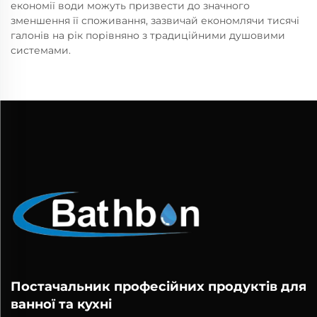
економії води можуть призвести до значного
зменшення її споживання, зазвичай економлячи тисячі
галонів на рік порівняно з традиційними душовими
системами.
Постачальник професійних продуктів для
ванної та кухні