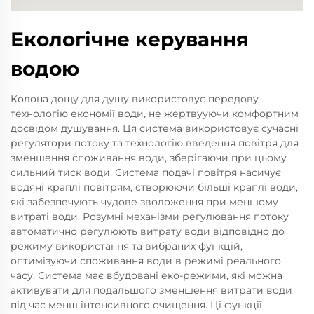
Екологічне керування
водою
Колона дощу для душу використовує передову
технологію економії води, не жертвууючи комфортним
досвідом душування. Ця система використовує сучасні
регулятори потоку та технологію введення повітря для
зменшення споживання води, зберігаючи при цьому
сильний тиск води. Система подачі повітря насичує
водяні краплі повітрям, створюючи більші краплі води,
які забезпечують чудове зволоження при меншому
витраті води. Розумні механізми регулювання потоку
автоматично регулюють витрату води відповідно до
режиму використання та вибраних функцій,
оптимізуючи споживання води в режимі реального
часу. Система має вбудовані еко-режими, які можна
активувати для подальшого зменшення витрати води
під час менш інтенсивного очищення. Ці функції