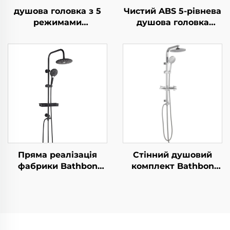
душова головка з 5
Чистий ABS 5-рівнева
режимами
душова головка
розпилення з
високого тиску з
хромовим покриттям
електрохромуванням,
- новий матеріал АБС,
ультратовста,
душова головка з
довговічна
фільтром для чистого
силиконова
та освіжаючого душу,
антизабивна розсипь
можливість ручного
для легкого
та стаціонарного
прибирання
використання
Пряма реалізація
Стінний душовий
фабрики Bathbon
комплект Bathbon
Комплект душової
Стиль дощу Верхня
системи з
головка та ручний
дощувальним
душ Гнучкий шланг
зрошенням Високий
Пряма оптова
тиск ручного
реалізація фабрики