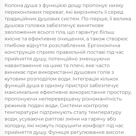
розпилювача
Вигідна пропозиція
Колона душа з функцією дощу пропонує низку
Регульована штанга-
переконливих переваг, які вирізняють її серед
направляюча Оптова
традиційних душових систем. По-перше, її велика
продажа за низькими
душова головка забезпечує виняткове
цінами
зволоження всього тіла, що гарантує більш
якісне та ефективне очищення, а також створює
глибоке відчуття розслаблення. Ергономічна
конструкція сприяє правильній поставі під час
прийняття душу, потенційно зменшуючи
навантаження на шию та плечі, яке часто
виникає при використанні душових голів з
кутовим розподілом води. Інтеграція кількох
функцій душа в одному пристрої забезпечує
максимальне ефективне використання простору,
пропонуючи неперевершену різноманітність
режимів подачі води. Системи контролю
температури підтримують сталу температуру
води, усуваючи раптові зміни на гарячу або
холодну, які можуть порушити комфорт під час
прийняття душу. Функція регулювання висоти