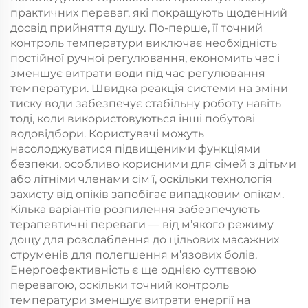
практичних переваг, які покращують щоденний
досвід прийняття душу. По-перше, її точний
контроль температури виключає необхідність
постійної ручної регулювання, економить час і
зменшує витрати води під час регулювання
температури. Швидка реакція системи на зміни
тиску води забезпечує стабільну роботу навіть
тоді, коли використовуються інші побутові
водовідбори. Користувачі можуть
насолоджуватися підвищеними функціями
безпеки, особливо корисними для сімей з дітьми
або літніми членами сім'ї, оскільки технологія
захисту від опіків запобігає випадковим опікам.
Кілька варіантів розпилення забезпечують
терапевтичні переваги — від м’якого режиму
дощу для розслаблення до цільових масажних
струменів для полегшення м’язових болів.
Енергоефективність є ще однією суттєвою
перевагою, оскільки точний контроль
температури зменшує витрати енергії на