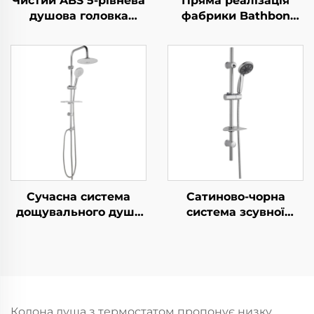
Чистий ABS 5-рівнева
Пряма реалізація
душова головка
фабрики Bathbon
високого тиску з
Комплект душової
електрохромуванням,
системи з
ультратовста,
дощувальним
довговічна
зрошенням Високий
силиконова
тиск ручного
антизабивна розсипь
розпилювача
для легкого
Регульована штанга-
прибирання
направляюча Оптова
продажа за низькими
цінами
Сучасна система
Сатиново-чорна
дощувального душу
система зсувної
Bathbon Висока
рейки для душа
продуктивність
разом із ручним
Ручний верхній
душем та гнучким
розпилювач Пряма
шлангом Bathbon
реалізація фабрики
Гарантія якості
Колона душа з термостатом пропонує низку