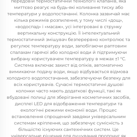
передовій термостатичній технології клапанів, яка
миттєво реагує на будь-які коливання тиску або
температури у водопостачанні. Колонка зазвичай має
кілька режимів розпилення, у тому числі «дощ»,
«водоспад» і «масаж», усі інтегровані в струнку
вертикальну конструкцію. Її інтелектуальний
термостатичний змішувач безперервно контролює та
регулює температуру води, запобігаючи раптовим
спалахам гарячої або холодної води й підтримуючи
вибрану користувачем температуру в межах ±1 °C.
Система включає захист від опіків, автоматично
вимикаючи подачу води, якщо відбувається відмова
холодного водопостачання, забезпечуючи безпеку для
всіх користувачів. Сучасні термостатичні душові
колонки часто мають додаткові функції, такі як
вбудовані полиці для зберігання косметичних засобів,
дисплеї LED для відображення температури та
екологічні режими економії води. Процес
встановлення спрощений завдяки універсальним
системам кріплення, що забезпечує сумісність з
більшістю існуючих сантехнічних систем. Це
універсальне рішення для душування пропонує як