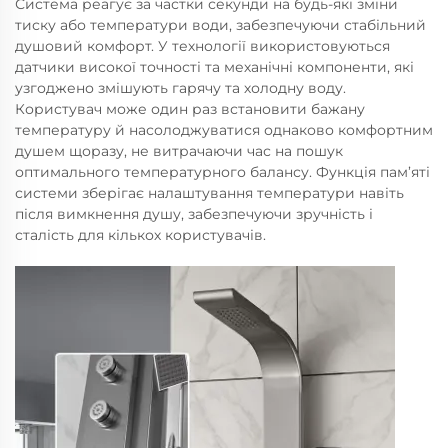
Система реагує за частки секунди на будь-які зміни
тиску або температури води, забезпечуючи стабільний
душовий комфорт. У технології використовуються
датчики високої точності та механічні компоненти, які
узгоджено змішують гарячу та холодну воду.
Користувач може один раз встановити бажану
температуру й насолоджуватися однаково комфортним
душем щоразу, не витрачаючи час на пошук
оптимального температурного балансу. Функція пам’яті
системи зберігає налаштування температури навіть
після вимкнення душу, забезпечуючи зручність і
сталість для кількох користувачів.