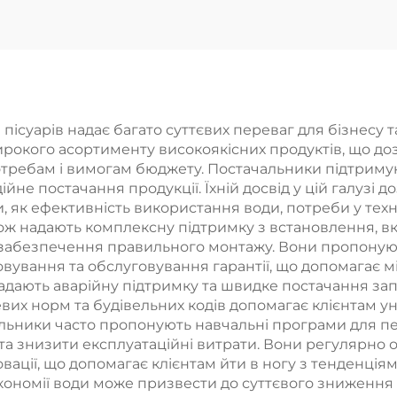
ощувальним
регульован
зрошенням
висотою Покр
исокий тиск
під хром Пря
ручного
оптова реаліз
розпилювача
суарів надає багато суттєвих переваг для бізнесу та
рокого асортименту високоякісних продуктів, що доз
Регульована
отребам і вимогам бюджету. Постачальники підтримую
штанга-
йне постачання продукції. Їхній досвід у цій галузі 
и, як ефективність використання води, потреби у тех
направляюча
акож надають комплексну підтримку з встановлення, в
ова продажа за
 забезпечення правильного монтажу. Вони пропонуют
вування та обслуговування гарантії, що допомагає м
зькими цінами
надають аварійну підтримку та швидке постачання за
сцевих норм та будівельних кодів допомагає клієнтам
чальники часто пропонують навчальні програми для пе
та знизити експлуатаційні витрати. Вони регулярно 
ації, що допомагає клієнтам йти в ногу з тенденція
кономії води може призвести до суттєвого зниження