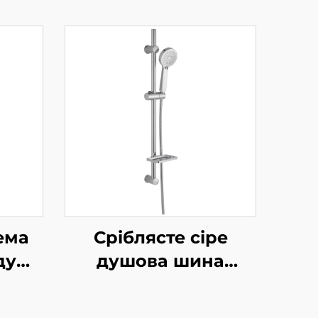
ема
Сріблясте сіре
душу
душова шина
ний
комплект
регульована ковзка