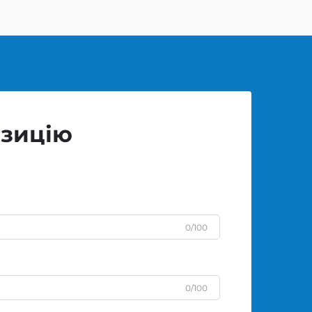
озицію
0/100
0/100