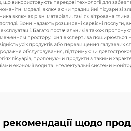
в, що використовують передові технології для забезпе
номанітні моделі, включаючи традиційні пісуари зі зл
ка включає різні матеріали, такі як вітрована глина,
 догляді. Вони надають розширені сервісні послуги, 
експлуатації. Багато постачальників також пропонуют
бмеженням простору. Їхня експертиза поширюється н
ідність усіх продуктів або перевищення галузевих ста
родажне обслуговування, підтримуючи довгострокові
огіях пісуарів, пропонуючи продукти з такими характ
ізми економії води та інтелектуальні системи моніто
і рекомендації щодо прод