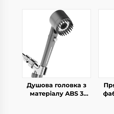
Душова головка з
Пр
матеріалу ABS 3
фа
налаштувань сірого
Ком
кольору з