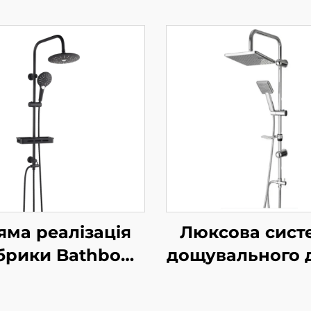
яма реалізація
Люксова сист
брики Bathbon
дощувального 
плект душової
Bathbon Руч
системи з
душ із