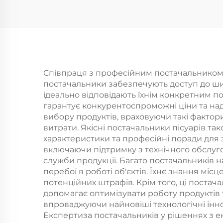
збільшенням тиску,
д
фільтром з
матеріалу PP та
В
кнопкою зупинки,
клеєва підставка та
Співпраця з професійним постачальником пі
постачальники забезпечують доступ до ши
душова гвинтка
ідеально відповідають їхнім конкретним п
гарантує конкурентоспроможні ціни та наді
вибору продуктів, враховуючи такі фактор
витрати. Якісні постачальники пісуарів т
Опт
характеристики та професійні поради для
включаючи підтримку з технічного обслуго
ни
служби продукції. Багато постачальників 
перебої в роботі об'єктів. Їхнє знання мі
потенційних штрафів. Крім того, ці поста
допомагає оптимізувати роботу продуктів 
впроваджуючи найновіші технологічні іннов
Експертиза постачальників у рішеннях з е