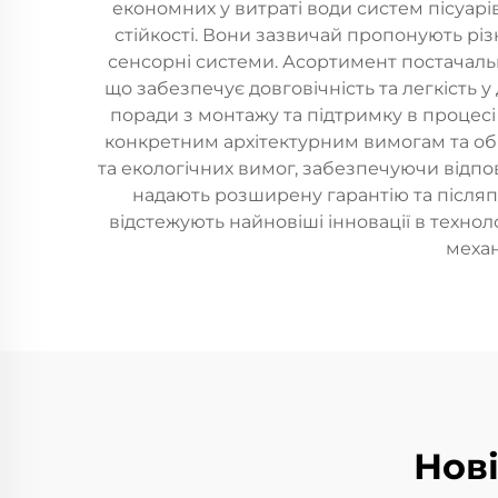
економних у витраті води систем пісуарі
стійкості. Вони зазвичай пропонують різ
сенсорні системи. Асортимент постачальни
що забезпечує довговічність та легкість у
поради з монтажу та підтримку в процесі 
конкретним архітектурним вимогам та о
та екологічних вимог, забезпечуючи відпов
надають розширену гарантію та післяп
відстежують найновіші інновації в технол
механ
Нов