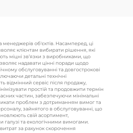
ою
рейка дощувальний
иття
ручний душ
ма
Bathbon
ація
 менеджерів об'єктів. Насамперед, ці
воляє клієнтам вибирати рішення, які
ть міцні зв’язки з виробниками, що
дозволяє надавати цінні поради щодо
нічному обслуговуванні та довгострокові
ключаючи детальні технічні
ь відмінний сервіс після продажу,
інімізувати простій та продовжити термін
пасних частин, забезпечуючи мінімальні
 уникати проблем з дотриманням вимог та
рсоналу, зайнятого в обслуговуванні, що
оновлюють свій асортимент,
ми галузі та екологічними вимогами.
 витрат за рахунок скорочення