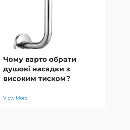
Чому варто обрати
Як
душові насадки з
мі
високим тиском?
ду
View More
Vie