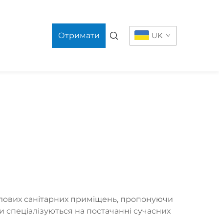
Отримати
UK
цінову
пропозицію
тлових санітарних приміщень, пропонуючи
и спеціалізуються на постачанні сучасних