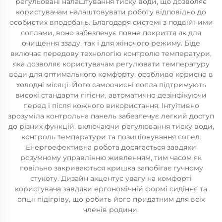
регульовані налаштування тиску води, що дозволяє
користувачам налаштовувати роботу відповідно до
особистих вподобань. Благодаря системі з подвійними
соплами, воно забезпечує повне покриття як для
очищення ззаду, так і для жіночого режиму. Біде
включає передову технологію контролю температури,
яка дозволяє користувачам регулювати температуру
води для оптимального комфорту, особливо корисно в
холодні місяці. Його самоочисні сопла підтримують
високі стандарти гігієни, автоматично дезінфікуючи
перед і після кожного використання. Інтуїтивно
зрозуміла контрольна панель забезпечує легкий доступ
до різних функцій, включаючи регулювання тиску води,
контроль температури та позиціонування сопел.
Енергоефективна робота досягається завдяки
розумному управлінню живленням, тим часом як
повільно закриваються кришка запобігає гучному
стукоту. Дизайн акцентує увагу на комфорті
користувача завдяки ергономічній формі сидіння та
опції підігріву, що робить його придатним для всіх
членів родини.