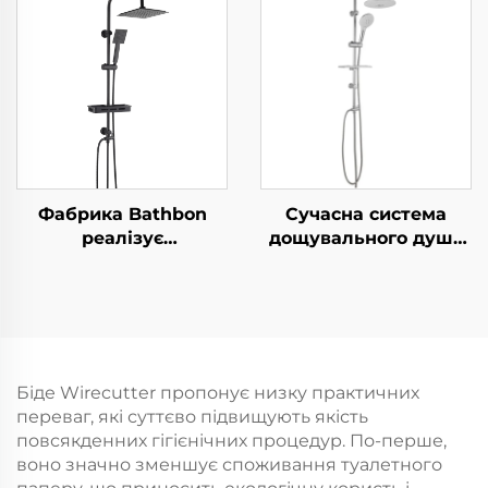
ультратовста,
збільшенням тиску,
довговічна
фільтром з матеріалу
силиконова
PP та кнопкою
антизабивна розсипь
зупинки, клеєва
для легкого
підставка та душова
прибирання
гвинтка
Фабрика Bathbon
Сучасна система
реалізує
дощувального душу
безпосередньо
Bathbon Висока
Нержавіючий
продуктивність
комплект для ванної
Ручний верхній
кімнати Стінна
розпилювач Пряма
система душа
реалізація фабрики
Комплект матового
Гарантія якості
Біде Wirecutter пропонує низку практичних
чорного крана
переваг, які суттєво підвищують якість
Душовий набір для
повсякденних гігієнічних процедур. По-перше,
ванної кімнати
воно значно зменшує споживання туалетного