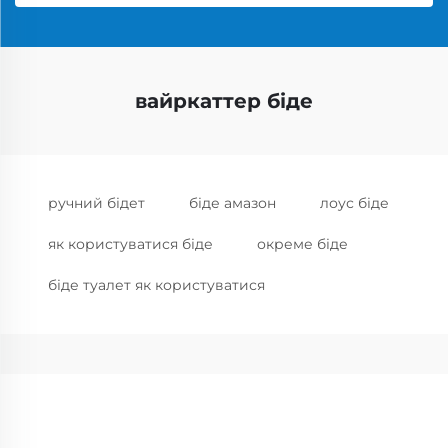
вайркаттер біде
ручний бідет
біде амазон
лоус біде
як користуватися біде
окреме біде
біде туалет як користуватися