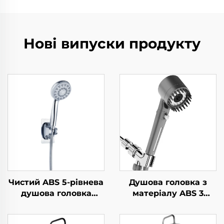
Нові випуски продукту
Чистий ABS 5-рівнева
Душова головка з
душова головка
матеріалу ABS 3
високого тиску з
налаштувань сірого
електрохромуванням,
кольору з