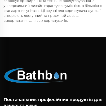
спрощує прибирання та технічне обслуговування, а
універсальний дизайн гарантуює сумісність з більшістю
стандартних унітазів. Ці зручні для користувача функції
створюють доступний та приємний досвід
використання для всіх користувачів.
Постачальник професійних продуктів для
ванної та кухні