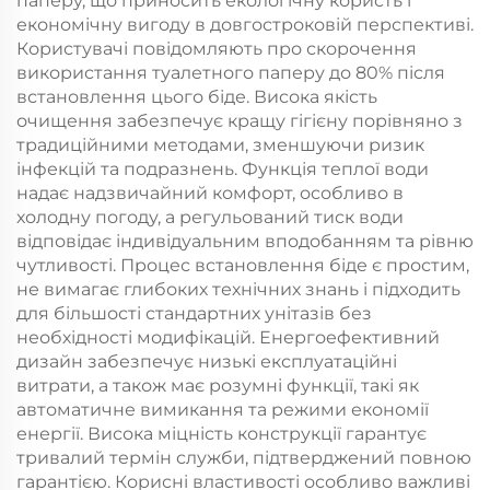
паперу, що приносить екологічну користь і
економічну вигоду в довгостроковій перспективі.
Користувачі повідомляють про скорочення
використання туалетного паперу до 80% після
встановлення цього біде. Висока якість
очищення забезпечує кращу гігієну порівняно з
традиційними методами, зменшуючи ризик
інфекцій та подразнень. Функція теплої води
надає надзвичайний комфорт, особливо в
холодну погоду, а регульований тиск води
відповідає індивідуальним вподобанням та рівню
чутливості. Процес встановлення біде є простим,
не вимагає глибоких технічних знань і підходить
для більшості стандартних унітазів без
необхідності модифікацій. Енергоефективний
дизайн забезпечує низькі експлуатаційні
витрати, а також має розумні функції, такі як
автоматичне вимикання та режими економії
енергії. Висока міцність конструкції гарантує
тривалий термін служби, підтверджений повною
гарантією. Корисні властивості особливо важливі