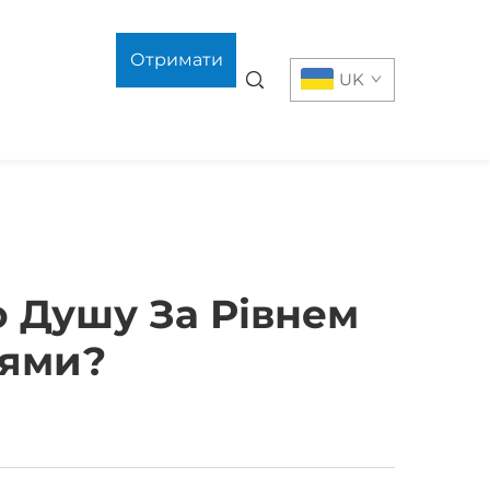
Отримати
UK
розрахунок
о Душу За Рівнем
тями?