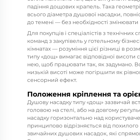
падіння дощових крапель. Така геометр
всього діаметра душової насадки, повн
до темені — без необхідності змінювати
Для покупців і спеціалістів з технічних
команд з закупівель у готельному бізнесі
кімнатах — розуміння цієї різниці в ро
типу «дощ» вимагає відповідної висоти с
нею, щоб працювати так, як задумано. В
низькій висоті може погіршити як рівном
сенсорний ефект.
Положення кріплення та оріє
Душову насадку типу «дощ» зазвичай в
головою на стелі, або на довгому регу
насадку горизонтально над користуваче
принципово відрізняється від похилого 
звичайних душових насадок, які спрямову