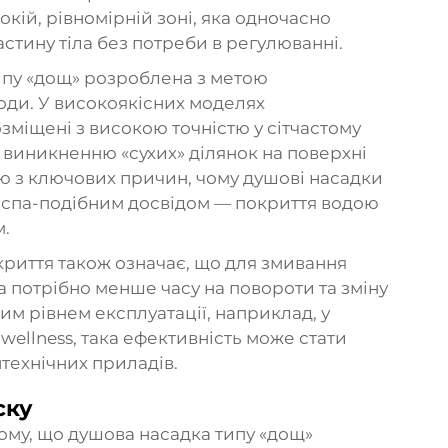
кій, рівномірній зоні, яка одночасно
астину тіла без потреби в регулюванні.
типу «дощ» розроблена з метою
оди. У високоякісних моделях
міщені з високою точністю у сітчастому
 виникненню «сухих» ділянок на поверхні
єю з ключових причин, чому душові насадки
 спа-подібним досвідом — покриття водою
м.
криття також означає, що для змивання
а потрібно менше часу на повороти та зміну
им рівнем експлуатації, наприклад, у
wellness, така ефективність може стати
технічних приладів.
ску
ому, що душова насадка типу «дощ»