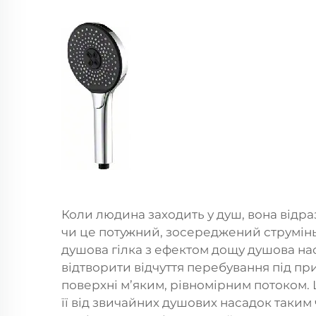
Коли людина заходить у душ, вона відразу
чи це потужний, зосереджений струмінь
душова гілка з ефектом дощу
душова нас
відтворити відчуття перебування під п
поверхні м’яким, рівномірним потоком. Ц
її від звичайних душових насадок таким 