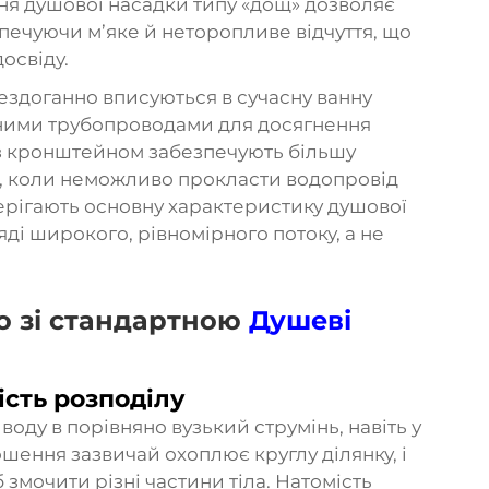
ня душової насадки типу «дощ» дозволяє
зпечуючи м’яке й неторопливе відчуття, що
освіду.
 бездоганно вписуються в сучасну ванну
аними трубопроводами для досягнення
ї з кронштейном забезпечують більшу
ії, коли неможливо прокласти водопровід
ерігають основну характеристику душової
яді широкого, рівномірного потоку, а не
о зі стандартною
Душеві
ість розподілу
оду в порівняно вузький струмінь, навіть у
ення зазвичай охоплює круглу ділянку, і
змочити різні частини тіла. Натомість