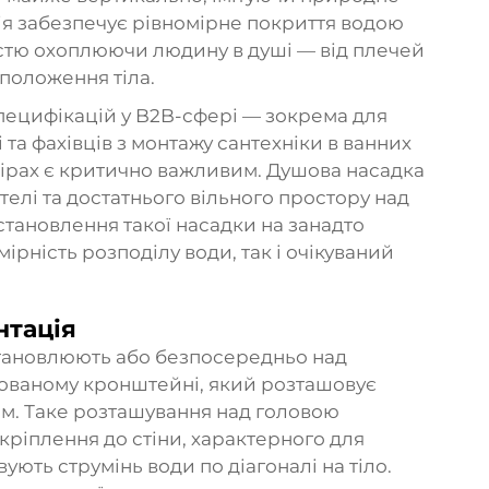
ія забезпечує рівномірне покриття водою
істю охоплюючи людину в душі — від плечей
 положення тіла.
 специфікацій у B2B-сфері — зокрема для
 та фахівців з монтажу сантехніки в ванних
змірах є критично важливим. Душова насадка
телі та достатнього вільного простору над
становлення такої насадки на занадто
ірність розподілу води, так і очікуваний
нтація
становлюють або безпосередньо над
льованому кронштейні, який розташовує
м. Таке розташування над головою
кріплення до стіни, характерного для
ють струмінь води по діагоналі на тіло.