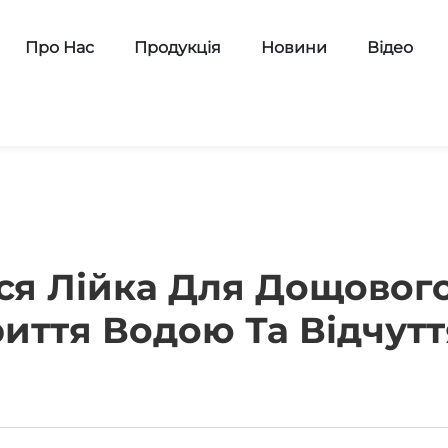
Про Нас
Продукція
Новини
Відео
ся Лійка Для Дощовог
иття Водою Та Відчут