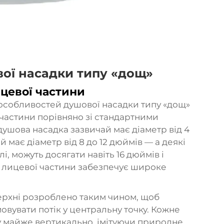
вої насадки типу «дощ»
ицевої частини
особливостей душової насадки типу «дощ»
 частини порівняно зі стандартними
ушова насадка зазвичай має діаметр від 4
й має діаметр від 8 до 12 дюймів — а деякі
і, можуть досягати навіть 16 дюймів і
р лицевої частини забезпечує широке
ерхні розроблено таким чином, щоб
овувати потік у центральну точку. Кожне
у майже вертикально, імітуючи природне