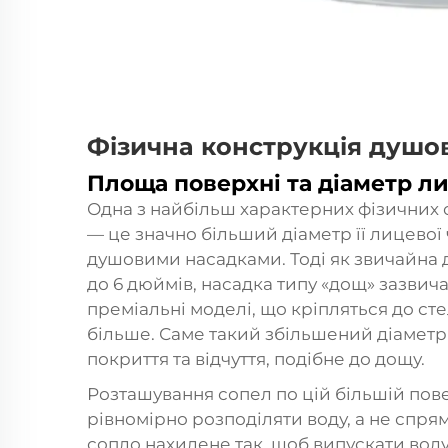
Фізична конструкція душо
Площа поверхні та діаметр л
Одна з найбільш характерних фізичних 
— це значно більший діаметр її лицевої
душовими насадками. Тоді як звичайна д
до 6 дюймів, насадка типу «дощ» зазвича
преміальні моделі, що кріпляться до стел
більше. Саме такий збільшений діамет
покриття та відчуття, подібне до дощу.
Розташування сопел по цій більшій пов
рівномірно розподіляти воду, а не спрям
сопло нахилене так, щоб випускати вод