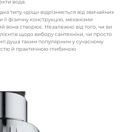
екти вода.
дка типу «дощ» відрізняється від звичайних
и її фізичну конструкцію, механізми
ий вона створює. Незалежно від того, чи ви
клієнтів щодо вибору сантехніки, чи просто
тип душа таким популярним у сучасному
очністю й практичною глибиною