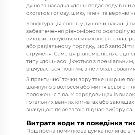
душова насадка «дощ» подає воду в широ
охоплює голову, шию, плечі та верхню ч
Конфігурація сопел у душовій насадці 
забезпечення рівномірного розподілу в
використовуються силиконові сопла, роз
або радіальному порядку, щоб запобігти
струменя. Саме ця рівномірність є одні
типу «дощ» асоціюються з преміальним,
відчувається повним, а не локалізовани
З практичної точки зору таке ширше по
шампуню з волосся або миття всього тіл
положення тіла. У середовищах із висок
готельних ванних кімнатах або закладах 
значущою перевагою під час вибору сан
Витрата води та поведінка ти
Поширена помилкова думка полягає в т