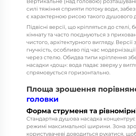
Вертикальне (над головою) розташуван
силі тяжіння сприяти потоку води, забе
є характерною рисою такого душового д
Підвісні версії, що кріпляться до стелі,
кімнату та часто поєднуються з прихов
чистого, архітектурного вигляду. Версі
гнучкість, особливо під час модернізац
через стелю. Обидва типи кріплення зб
насадки «дощ»: вода падає зверху у вигл
спрямовується горизонтально.
Площа зрошення порівнян
головки
Форма струменя та рівномірн
Стандартна душова насадка концентрує в
режимі максимальної ширини. Зона зрош
користувачеві доводиться рухатися, щоб 