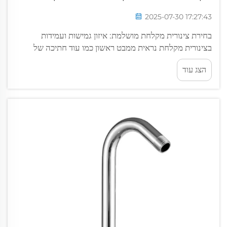
2025-07-30 17:27:43
בחירת צינורית מקלחת מושלמת: איזון גמישות ועמידות
בצינורית מקלחת נראית ממבט ראשון כמו עוד חתיכה של
צינורות במטבח, אבל אל תخدעו מגודלה. האיכות של הצינור
הצג עוד
הקטן הזה משפיעה באמת על ה...