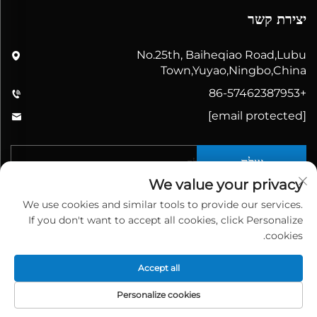
יצירת קשר
No.25th, Baiheqiao Road,Lubu
Town,Yuyao,Ningbo,China
+86-57462387953
[email protected]
שלח
We value your privacy
We use cookies and similar tools to provide our services.
If you don't want to accept all cookies, click Personalize
cookies.
Accept all
כל הזכויות שמורות © 2026 Yuyao Bathbon Sanitary Ware
Co., Ltd. סין
מדיניות הפרטיות
Personalize cookies