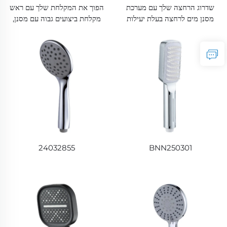
שדרוג הרחצה שלך עם מערכת
הפוך את המקלחת שלך עם ראש
מסנן מים לרחצה בעלת יעילות
מקלחת ביצועים גבוה עם מסנן,
גבוהה | מסנן רחצה למינרלים
נהנה מהנאה טרייה במים נקיים
ומים קשים, שיפור איכות המים
עם מסנני מקלחת מתקדמים. ש
upgrading עכשיו לראש מסנן
מקלחת המדורג ביותר שלנו
24032855
BNN250301