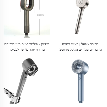
מכירת מפעל | ראשי רחצה
ויטמין - פילטר למים מזין לכביסה
מתכתיים עמידים מניקל מחוטט,
טהורה יותר פילטר לכביסה
SUS304 Inox, בעלי לחץ גבוה
בויטמין C ופילטר לכביסה בויטמין
וניידים
שמייצר מים נקיים ומלאי חומרים
מזינים