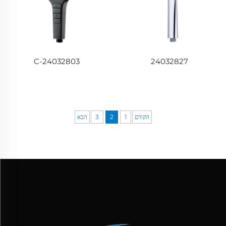
24032803-C
24032827
הקודם
1
2
3
הבא