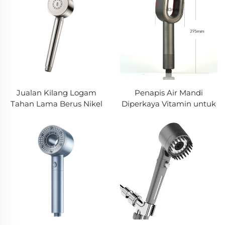
Meningkat dengan Nozel
Meningkat dengan Nozel
Silikon
Silikon
Jualan Kilang Logam
Penapis Air Mandi
Tahan Lama Berus Nikel
Diperkaya Vitamin untuk
,Kepala Mandi Keluli
Keaslian yang Lebih Baik
Tahan Karat, Mandian
Penapis Mandi Vitamin C
Tangan Tekanan Tinggi
dan Penapis Mandi
Meningkat
Vitamin Menyediakan Air
Mandi Bersih dan Kaya
Nutrien