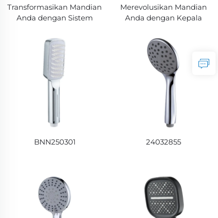
Transformasikan Mandian
Merevolusikan Mandian
Anda dengan Sistem
Anda dengan Kepala
Penapis Air Mandi
Pancuran Berprestasi
Berkemampuan Tinggi
Tinggi dengan Penapis
Kami Penapis Mandi
Nikmati Air Bersih dan
untuk Bilasan
Menyegarkan dengan
Menyegarkan Penapis
Sistem Penapis Mandian
Mandi yang Ideal untuk
Terkini Naik Taraf
Air Liat Menghilangkan
Sekarang ke Kepala
Mineral dan
Penapis Mandi Teratas
Meningkatkan Kualiti Air
Kami
BNN250301
24032855