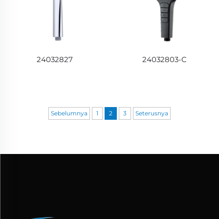
24032827
24032803-C
Sebelumnya
1
2
3
Seterusnya