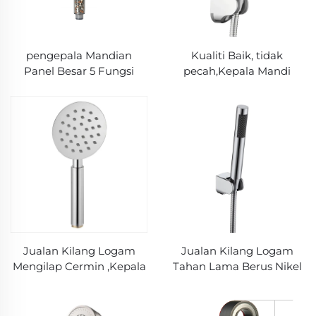
pengepala Mandian
Kualiti Baik, tidak
Panel Besar 5 Fungsi
pecah,Kepala Mandi
dengan Bola Penapis
Kuprum,Disalut
Terbina, Nozel Silikon
Kromium, Mod
untuk Aliran Air Halus,
Tunggal,Nozel Silikon
Boleh Laras untuk
Pengalaman Mandian
yang Kuat dan
Menyegarkan
Jualan Kilang Logam
Jualan Kilang Logam
Mengilap Cermin ,Kepala
Tahan Lama Berus Nikel
Mandi SUS304 Inox,
,Kepala Mandi SUS304
Mandian Tangan
Inox, Mandian Tangan
Tekanan Tinggi
Tekanan Tinggi