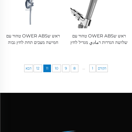
ראש שOWER ABS טהור עם
ראש שOWER ABS טהור עם
שלושה הגדרות רمادي מגדיל לחץ
חמישה מצבים תחת לחץ גבוה
עם פילטר PP וסיבוב עצירה,
Electroplated עבה מאוד
מחזיק דבקי ושורה שOWER
מתקדמת סיליקון נוזלים מניעת
חסימה לניקוי קלה
...
הקודם
1
8
9
10
11
12
הבא