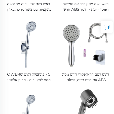
ראש גשם מסנן כרוי עם חמישה
ראש גשם לחץ גבוה מחמישה
דפוסי זרימה - חומר ABS חדש,
פונקציות עם צינור מתכת באורך
ראש גשם עם מסנן להנאה
1.5 מטר, תומך קל לניקה ללא
מרעננת מהמקשה, ברירה בין סוג
חורצות מדבק עצמי
ידני או מקשה קבועה
ראש גשם חד-תפקודי חדש מסוג
5 - פונקציות ראש שOWER
ABS עם סיום כרום, נiples
תחת לחץ גבוה - תכנון אלגנטי,
סיליקון עם צינור גשם פוליוויניל
חבל מתכת באורך 1.5M, קל
כלורי (פ.ו.ק) סופר רך מנוגד ליפוף
להטיה, מסגרת דבקה עצמית ללא
ואתך זווית מתכתי חזק להטיה
בורר