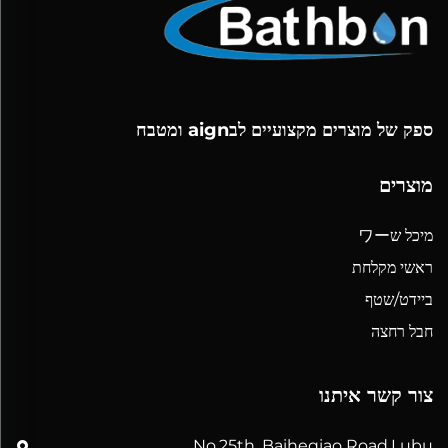
ספק של מוצרים מקצועיים לבaign ומטבח
מוצרים
מיכל שワー
ראשי מקלחת
ביידט/שטף
חבל רחצה
צור קשר איתנו
No.25th, Baiheqiao Road,Lubu