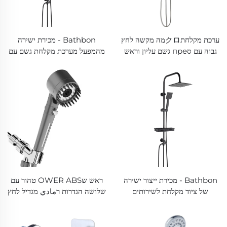
ערכת מקלחתクロמה מקשה לחץ
Bathbon - מכירת ישירה
גבוה עם סпре גשם עליון וראש
מהמפעל מערכת מקלחת גשם עם
מקלחת נייד, מחיר מפעל, איכות
מקשה לחץ גבוה, סпреابل
טובה, מחיר נמוך
התאמה, מוט החלקה ניתן
להתאמה, מחירWholeale זול
Bathbon - מכירת ייצור ישירה
ראש שOWER ABS טהור עם
של ציוד מקלחת לשירותים
שלושה הגדרות רمادي מגדיל לחץ
ממתכת משופעת, ערכת התקנה
עם פילטר PP וסיבוב עצירה,
מלאה לתיבת הקיר, צבע
מחזיק דבקי ושורה שOWER
כרומático Matt Black, ערכת