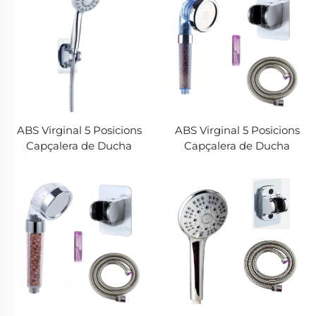
mate Joc de dutxa per a
de ducha
bany
ABS Virginal 5 Posicions
ABS Virginal 5 Posicions
Capçalera de Ducha
Capçalera de Ducha
d'Alta Pressió
d'Alta Pressió
Electropintada Ultra
Electropintada Ultra
Gruixuda Duradera
Gruixuda Duradera
Nozzles de Silici Anti-
Nozzles de Silici Anti-
Aturatge per a una
Aturatge per a una
Netejana Fàcil
Netejana Fàcil