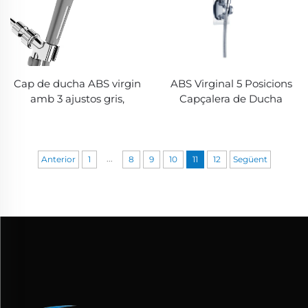
fort adhesiu
Cap de ducha ABS virgin
ABS Virginal 5 Posicions
amb 3 ajustos gris,
Capçalera de Ducha
augment de pressió, filtre
d'Alta Pressió
PP amb botó d'aturada,
Electropintada Ultra
suport adhesiu i mangue
Gruixuda Duradera
de ducha
Nozzles de Silici Anti-
...
Anterior
1
8
9
10
11
12
Següent
Aturatge per a una
Netejana Fàcil