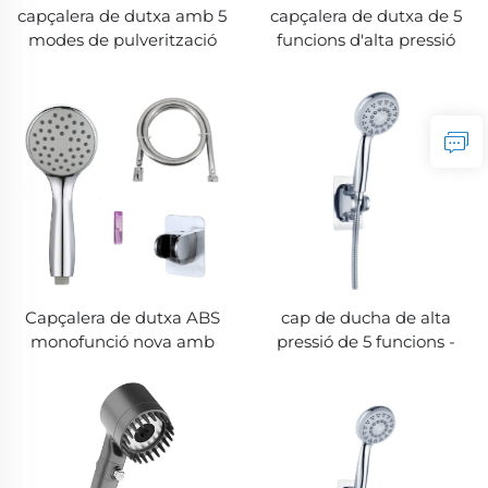
capçalera de dutxa amb 5
capçalera de dutxa de 5
modes de pulverització
funcions d'alta pressió
cromada amb filtre - nou
amb mànega metàl·lica
material ABS, capçalera
de 1,5 m, sense necessitat
de dutxa amb filtre per
de perforació, amb suport
dutxes netes i refrescants,
autoadhesiu fàcil de
opcions manuals i fixes
netejar
disponibles
Capçalera de dutxa ABS
cap de ducha de alta
monofunció nova amb
pressió de 5 funcions -
acabat cromat i
Disseny eleganc,
mànigues de silicona,
mangues metàl·liques de
amb mànega de dutxa
1,5M, fàcil de netejar,
PVC superflexible anti-
suport autoadhesiu sense
enrotllament i suport
perforar
ajustable d'angle amb