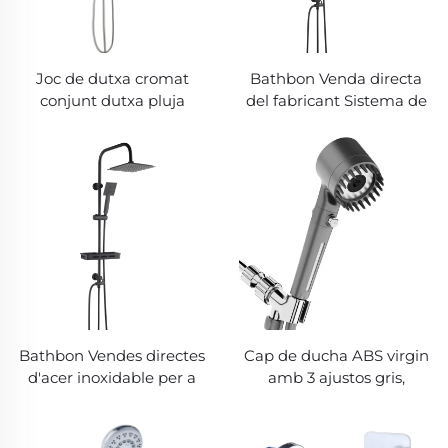
Joc de dutxa cromat
Bathbon Venda directa
conjunt dutxa pluja
del fabricant Sistema de
Capçalera superior i
dutxa de pluja Alta
dutxeta manual Vendes
pressió amb pulveritzador
directes del fabricant Alta
manual Regulable Barra
qualitat Preu econòmic
desplaçable Grossista
Preu baix
Bathbon Vendes directes
Cap de ducha ABS virgin
d'acer inoxidable per a
amb 3 ajustos gris,
lavabos Completa amb
augment de pressió, filtre
suports per a la paret Joc
PP amb botó d'aturada,
complet de griferia negra
suport adhesiu i mangue