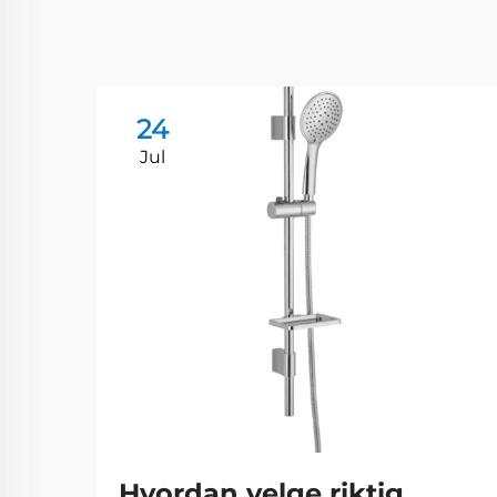
24
Jul
Hvordan velge riktig