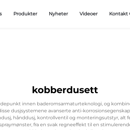
s
Produkter
Nyheter
Videoer
Kontakt 
kobberdusett
øydepunkt innen baderomsarmaturteknologi, og kombinere
 disse dusjsystemene avanserte anti-korrosionsegenskap
gndusj, hånddusj, kontrollventil og monteringsutstyr, alt 
spraymønster, fra en svak regneeffekt til en stimuleren