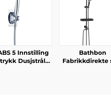
ABS 5 Innstilling
Bathbon
trykk Dusjstråle
Fabrikkdirekte 
ektroplatering
Regnbad Sys
tra Tykk Varig
Høyt Trykk
Silicone Anti
Håndholdt Spr
keringsdusjstråler
Justerbar Løpeb
 Enkel Rensning
Engros Lav Pr