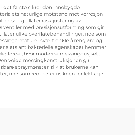
For det første sikrer den innebygde
aterialets naturlige motstand mot korrosjon
 messing tillater rask justering av
s ventiler med presisjonsutforming som gir
illater ulike overflatebehandlinger, noe som
messingarmaturer svært enkle å rengjøre og
terialets antibakterielle egenskaper hemmer
elig fordel, hvor moderne messingdusjsett
Den veide messingkonstruksjonen gir
assbare spraymønster, slik at brukerne kan
r, noe som reduserer risikoen for lekkasje