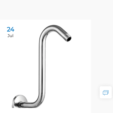
24
2
Jul
Ju