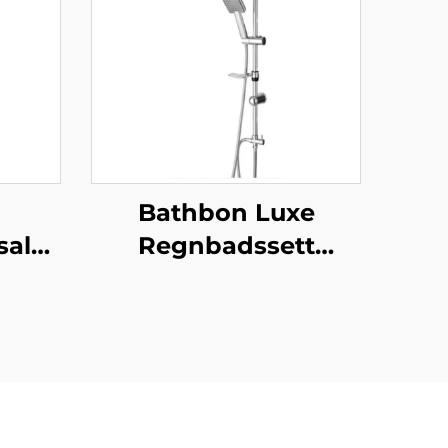
Bathbon Luxe
salg
Regnbadssett
tem
Håndholdt Dusj
Justerbar Høyde
øyte
Kromutseende
jelke
Fabrikkdirekte
is
Engros