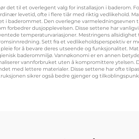
ør det til et overlegent valg for installasjon i baderom. 
nær levetid, ofte i flere tiår med riktig vedlikehold. M
iljøet i baderommet. Den overlegne varmeledningsevnen til
m forbedrer dusjopplevelsen. Disse settene har vanligvi
entede temperaturvariasjoner. Mestringens allsidighet t
eromsinnredning. Sett fra et vedlikeholdsperspektiv er 
pleie for å bevare deres utseende og funksjonalitet. Ma
 hygienisk baderommiljø. Vannøkonomi er en annen betyd
aliserer vannforbruket uten å kompromittere ytelsen. 
undet med lettere materialer. Disse settene har ofte tilp
uksjonen sikrer også bedre gjenger og tilkoblingspunkte