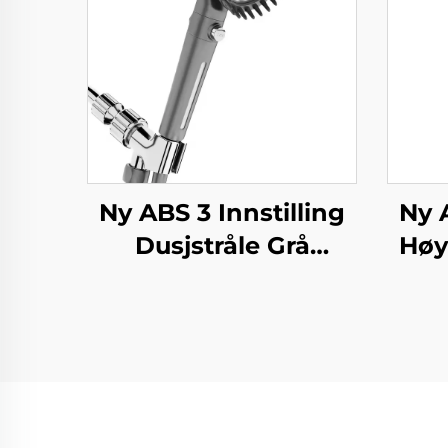
Ny ABS 3 Innstilling
Ny 
Dusjstråle Grå
Høy
Økende Trykk PP
El
Filtrering med
Ul
Stoppknapp,
Limhoder og
Blok
Dusjslang
for