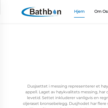
Hjem
Om Os
Dusjsettet i messing representerer et h
appell. Laget av høykvalitets messing, har
levetid. Settet inkluderer vanligvis en re
oljeraset bronsebelegg. Dusjhodet har flere 