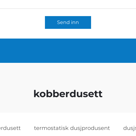
Send inn
kobberdusett
rdusett
termostatisk dusjprodusent
dusj