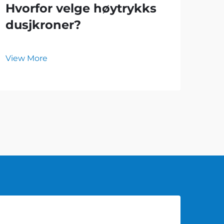
Hvorfor velge høytrykks
Hv
dusjkroner?
fl
sl
View More
Vie