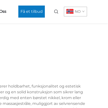
Oss
Få et tilbud
NO
r holdbarhet, funksjonalitet og estetisk
er og en solid konstruksjon som sikrer lang
ferdig med enten børstet nikkel, krom eller
de massasjestråle, muliggjort av selvrensende