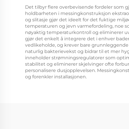
Det tilbyr flere overbevisende fordeler som gj
holdbarheten i messingkonstruksjon ekstraordi
og slitasje gjør det ideelt for det fuktige m
temperaturen og jevn varmefordeling, noe so
nøyaktig temperaturkontroll og eliminerer uv
gjør det enkelt å integrere det i enhver bad
vedlikeholde, og krever bare grunnleggende 
naturlig bakterievekst og bidrar til et mer
inneholder strømningsregulatorer som optim
stabilitet og eliminerer skjelvinger ofte forb
personalisere dusjopplevelsen. Messingkonstr
og forenkler installasjonen.