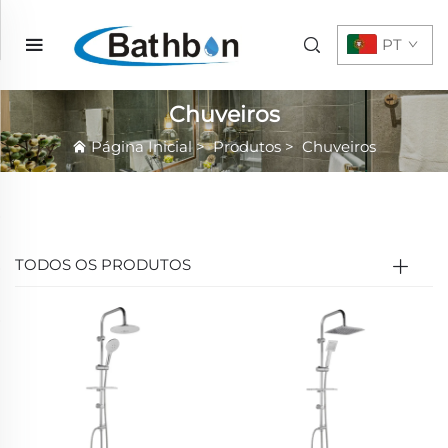
PT
Chuveiros
Página Inicial
>
Produtos
>
Chuveiros
TODOS OS PRODUTOS