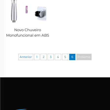
Novo Chuveiro
Monofuncional em ABS
com acabamento
cromado, bicos de
silicone, mangueira
flexível antitemperatura e
Anterior
1
2
3
4
5
6
Próximo
suporte angular ajustável
com forte adesão