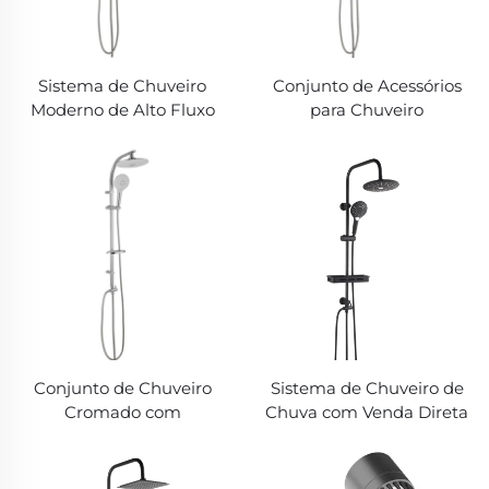
Sistema de Chuveiro
Conjunto de Acessórios
Moderno de Alto Fluxo
para Chuveiro
Bathbon com Chuveiro
Multifuncional Bathbon
de Mão e Pulverizador
com Cabeça de Chuveiro
Superior Preço de Fábrica
de Chuva Mangueira e
Garantia de Qualidade
Chuveiro de Mão Venda
Direta da Fábrica
Atacado Custo-Benefício
Conjunto de Chuveiro
Sistema de Chuveiro de
Cromado com
Chuva com Venda Direta
Pulverizador Superior e
de Fábrica Alta Pressão
Chuveiro de Mão Venda
Pulverizador Portátil
da Fábrica Boa Qualidade
Barra Deslizante Ajustável