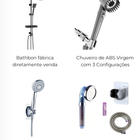
Barato
Atacado Preço Baixo
Bathbon fábrica
Chuveiro de ABS Virgem
diretamente venda
com 3 Configurações
conjunto completo de
Cinza Aumentando a
metais sanitários em aço
Pressão com Filtro de PP
inoxidável para instalação
e Botão de Parada,
na parede, conjunto fosco
Suporte Adesivo e
preto, torneiras e
Mangueira de Chuveiro
conjunto de chuveiro para
banheiro