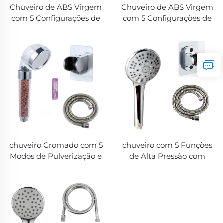
Chuveiro de ABS Virgem
Chuveiro de ABS Virgem
com 5 Configurações de
com 5 Configurações de
Alta Pressão Eletroplaca
Alta Pressão Eletroplaca
Ultra Resistente com
Ultra Resistente com
Bicos de Silicone Anti-
Bicos de Silicone Anti-
Entupimento para
Entupimento para
Limpeza Fácil
Limpeza Fácil
chuveiro Cromado com 5
chuveiro com 5 Funções
Modos de Pulverização e
de Alta Pressão com
Filtro - Novo Material ABS,
Mangueira Metálica de
Chuveiro com Filtro para
1,5M, Suporte Adesivo
Banhos Limpos e
Autocolante sem
Revigorantes, Opções
Perfuração e Fácil
Portátil e Fixa Disponíveis
Limpeza