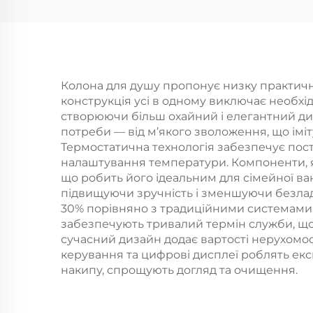
ультратовста,
в
довговічна
С
силиконова
д
антизабивна
ма
Колона для душу пропонує низку практичн
конструкція усі в одному виключає необхі
розсипь для
к
створюючи більш охайний і елегантний ди
легкого
на
потреби — від м’якого зволоження, що імі
Термостатична технологія забезпечує пост
прибирання
налаштування температури. Компоненти, як
що робить його ідеальним для сімейної ван
підвищуючи зручність і зменшуючи безлад. 
30% порівняно з традиційними системами д
забезпечують тривалий термін служби, що
сучасний дизайн додає вартості нерухомост
керування та цифрові дисплеї роблять експ
накипу, спрощують догляд та очищення.