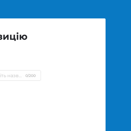
зицію
0/200