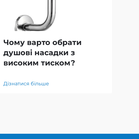
Чому варто обрати
Як
душові насадки з
мі
високим тиском?
ду
Дізнатися більше
Дізн