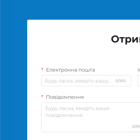
Отри
Електронна пошта
І
0/100
Повідомлення
0/1