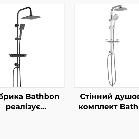
брика Bathbon
Стінний душо
реалізує
комплект Bat
езпосередньо
Стиль дощу Ве
ержавіючий
головка та ру
омплект для
душ Гнучкий ш