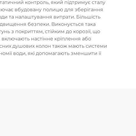
татичний контроль, який підтримує сталу
ключає вбудовану полицю для зберігання
ди та налаштування витрати. Більшість
підвищення безпеки. Виконується така
тунь з покриттям, стійким до корозії, що
я включають настінне кріплення або
часних душових колон також мають системи
номії води, які допомагають зменшити її