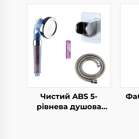
Чистий ABS 5-
Фа
рівнева душова
головка високого
б
тиску з
Н
електрохромуванням,
к