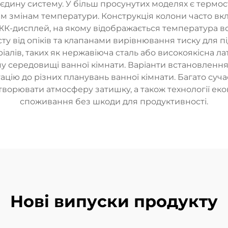
 єдину систему. У більш просунутих моделях є термос
м змінам температури. Конструкція колони часто в
ЖК-дисплей, на якому відображається температура во
у від опіків та клапанами вирівнювання тиску для 
іалів, таких як нержавіюча сталь або високоякісна ла
му середовищі ванної кімнати. Варіанти встановленн
тацію до різних планувань ванної кімнати. Багато су
створювати атмосферу затишку, а також технології еко
споживання без шкоди для продуктивності.
Нові випуски продукту