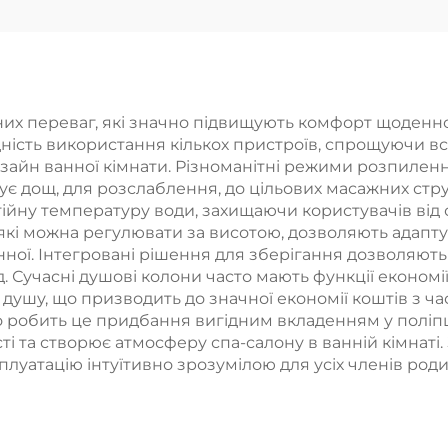
анної кімнати
Пряма опто
тінна система
реалізація фаб
уша Комплект
Вигідна пропоз
тового чорного
их переваг, які значно підвищують комфорт щоденног
дність використання кількох пристроїв, спрощуючи в
рана Душовий
зайн ванної кімнати. Різноманітні режими розпиленн
бір для ванної
тує дощ, для розслаблення, до цільових масажних стр
ійну температуру води, захищаючи користувачів від о
кімнати
і можна регулювати за висотою, дозволяють адаптува
ної. Інтегровані рішення для зберігання дозволяють 
Сучасні душові колони часто мають функції економії
ушу, що призводить до значної економії коштів з ча
 робить це придбання вигідним вкладенням у поліпш
і та створює атмосферу спа-салону в ванній кімнаті.
луатацію інтуїтивно зрозумілою для усіх членів роди