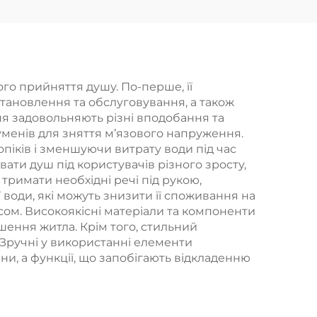
ва
ручний душ
рики
Bathbon
иція
о прийняття душу. По-перше, її
становлення та обслуговування, а також
я задовольняють різні вподобання та
уменів для зняття м’язового напруження.
піків і зменшуючи витрату води під час
ти душ під користувачів різного зросту,
тримати необхідні речі під рукою,
 води, які можуть знизити її споживання на
сом. Високоякісні матеріали та компоненти
ення житла. Крім того, стильний
 Зручні у використанні елементи
ни, а функції, що запобігають відкладенню