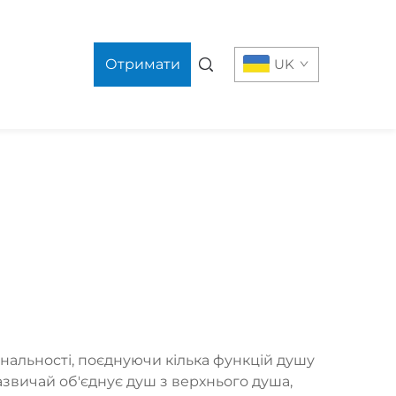
Отримати
UK
пропозицію
ональності, поєднуючи кілька функцій душу
звичай об'єднує душ з верхнього душа,