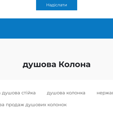
Надіслати
душова Колона
 душова стійка
душова колонка
нержав
ва продаж душових колонок