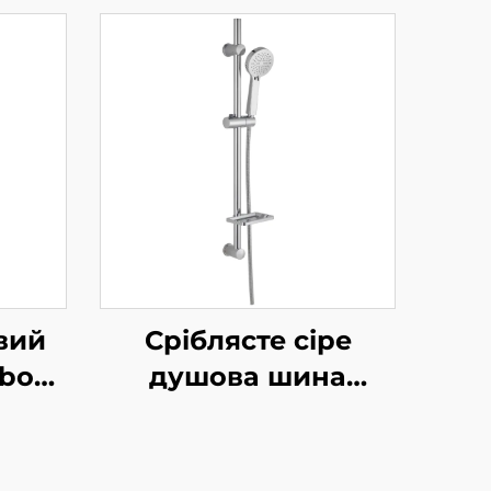
вий
Сріблясте сіре
hbon
душова шина
рхня
комплект
чний
регульована ковзка
ланг
рейка дощувальний