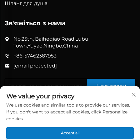
Шланг для душа
Зв'яжіться з нами
No.25th, Baiheqiao Road,Lubu
Town,Yuyao,Ningbo,China
+86-57462387953
[email protected]
Надіслати
We value your privacy
We use cookies and similar tools to provide our services.
If you don't want to accept all cookies, click Personalize
cookies.
Accept all
Усі права захищено © 2025 China Yuyao Bathbon