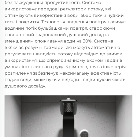
без паскудження продуктивності. Система
використовує передові регулятори потоку, які
оптимізують використання води, зберігаючи чудкий
тиск і покриття. Технологія введення повітря насичує
водяний потік бульбашками повітря, створюючи
повноцінний і задовільний душовий досвід із
зменшенням споживання води на 30%. Система
включає розумні таймери, які можуть автоматично
регулювати швидкість потоку відповідно до звичок
використання, що сприяє значному економії води в
умовах інтенсивного руху. Крім того, точна інженерія
розпилення забезпечує максимальну ефективність
подачі води, мінімізуючи відходи і підвищуючи якість
душового досвіду.