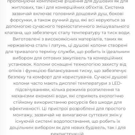
пропонуючи комплексне рішення для душових як для
житлових, так і для комерційних об'єктів. Система
зазвичай включає головний дощовий душ, бокові
форсунки, а також ручний душ, які всі керуються за
допомогою сучасного термостатичного змішувального
клапана, що забезпечує сталу температуру та тиск води.
Виготовлені з високоякісних матеріалів, таких як
нержавіюча сталь і латунь, ці душові колони створені
для тривалого терміну служби, що робить їх ідеальним
вибором для оптових закупівель та комерційних
установок. Колони оснащені технологією захисту від
опіків і функцією балансування тиску, що забезпечує
безпеку та комфорт для користувачів. Сучасні душові
колони часто мають дисплеї температури з LED-
підсвічуванням, кілька режимів розпилення та
механізми економії води, які сприяють екологічно
стійкому використанню ресурсів без шкоди для
ефективності. Ці пристрої розроблені для простого
монтажу, зазвичай не вимагаючи суттєвих змін у
існуючій системі водопостачання, що робить їх
доцільним вибором як для нових будівель, так і для
реконструкцій.