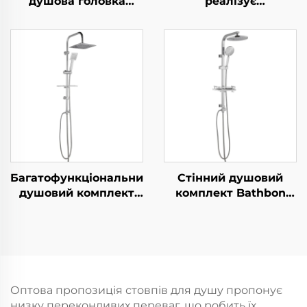
душова головка
реалізує
високого тиску з
безпосередньо
електрохромуванням,
Нержавіючий
ультратовста,
комплект для ванної
довговічна
кімнати Стінна
силиконова
система душа
антизабивна розсипь
Комплект матового
для легкого
чорного крана
прибирання
Душовий набір для
ванної кімнати
Багатофункціональний
Стінний душовий
душовий комплект
комплект Bathbon
Bathbon Комплект з
Стиль дощу Верхня
дощувальною
головка та ручний
головкою та ручним
душ Гнучкий шланг
душем Фабрична
Пряма оптова
оптова реалізація за
реалізація фабрики
низькими цінами
Вигідна пропозиція
Оптова пропозиція стовпів для душу пропонує
низку переконливих переваг, що робить їх