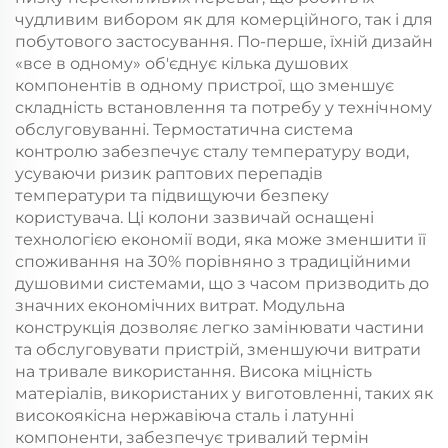
чудливим вибором як для комерційного, так і для
побутового застосування. По-перше, їхній дизайн
«все в одному» об'єднує кілька душових
компонентів в одному пристрої, що зменшує
складність встановлення та потребу у технічному
обслуговуванні. Термостатична система
контролю забезпечує сталу температуру води,
усуваючи ризик раптових перепадів
температури та підвищуючи безпеку
користувача. Ці колони зазвичай оснащені
технологією економії води, яка може зменшити її
споживання на 30% порівняно з традиційними
душовими системами, що з часом призводить до
значних економічних витрат. Модульна
конструкція дозволяє легко замінювати частини
та обслуговувати пристрій, зменшуючи витрати
на тривале використання. Висока міцність
матеріалів, використаних у виготовленні, таких як
високоякісна нержавіюча сталь і латунні
компоненти, забезпечує тривалий термін