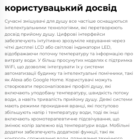
користувацький досвід
Сучасні змішувачі для душу все частіше оснащуються
інтелектуальними технологіями, які перетворюють
досвід прийому душу. Цифрові інтерфейси
забезпечують інтуїтивно зрозуміле керування через
чіткі дисплеї LCD або світлові індикатори LED,
відображаючи поточну температуру та інформацію про
витрату води. У більш просунутих моделях є підтримка
WiFi, що дозволяє інтегрувати їх у системи
автоматизації будинку та інтелектуальні помічники, такі
як Alexa або Google Home. Користувачі можуть
створювати персоналізовані профілі душу, які
включають уподобану температуру, швидкість потоку
води, а навіть тривалість прийому душу. Деякі системи
мають режими прокидання вранці, які поступово
збільшують напір і температуру води, тоді як інші
включають хромотерапевтичне підсвічування, що
змінює колір залежно від температури води. Мобільні
додатки забезпечують додаткові функції, такі як
контроль споживання води, планування технічного