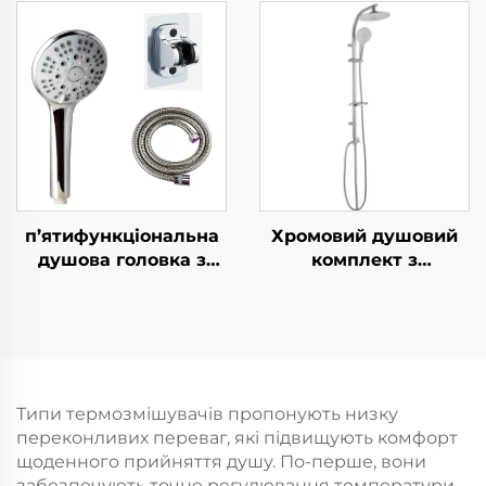
електрохромуванням,
дизайн, 1.5М
ультратовста,
металева гвинтка,
довговічна
легкое очищення,
силиконова
бездрилева
антизабивна розсипь
самоклейна
для легкого
підставка
прибирання
п’ятифункціональна
Хромовий душовий
душова головка з
комплект з
високим тиском з
дощувальним
металевим шлангом
верхнім
1,5 м, легко
розпилювачем та
очищується,
ручним душем Пряма
самоклеюча опора
реалізація фабрики
без свердління
Якісний товар за
Типи термозмішувачів пропонують низку
доступною ціною
переконливих переваг, які підвищують комфорт
щоденного прийняття душу. По-перше, вони
забезпечують точне регулювання температури,