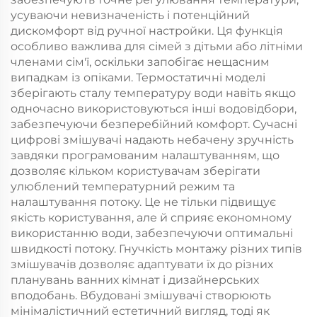
усуваючи невизначеність і потенційний
дискомфорт від ручної настройки. Ця функція
особливо важлива для сімей з дітьми або літніми
членами сім'ї, оскільки запобігає нещасним
випадкам із опіками. Термостатичні моделі
зберігають сталу температуру води навіть якщо
одночасно використовуються інші водовідбори,
забезпечуючи безперебійний комфорт. Сучасні
цифрові змішувачі надають небачену зручність
завдяки програмованим налаштуванням, що
дозволяє кільком користувачам зберігати
улюблений температурний режим та
налаштування потоку. Це не тільки підвищує
якість користування, але й сприяє економному
використанню води, забезпечуючи оптимальні
швидкості потоку. Гнучкість монтажу різних типів
змішувачів дозволяє адаптувати їх до різних
планувань ванних кімнат і дизайнерських
вподобань. Вбудовані змішувачі створюють
мінімалістичний естетичний вигляд, тоді як