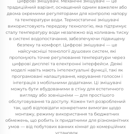
цифрові змішувачі. Механічні змішувачі — це
традиційний варіант, оснащений одним важелем або
двома окремими регуляторами для контролю напору
та температури води. Термостатичні змішувачі
використовують передову технологію, яка підтримує
сталу температуру води незалежно від коливань тиску
в системі водопостачання, забезпечуючи підвищену
безпеку та комфорт. Цифрові змішувачі — це
найсучасніші технології душових систем, які
пропонують точне регулювання температури через
цифрові дисплеї та електронні інтерфейси. Деякі
моделі навіть мають інтелектуальні функції, такі як
програмовані налаштування, керування голосом і
інтеграція з мобільними додатками. Ці змішувачі
можуть бути вбудованими в стіну для естетичного
вигляду або зовнішніми — для простішого
обслуговування та доступу. Кожен тип розроблений
так, щоб відповідати конкретним вимогам щодо
монтажу, режиму використання та бюджетних
обмежень, що робить їх придатними для різноманітних
умов — від побутових ванних кімнат до комерційних
установок.