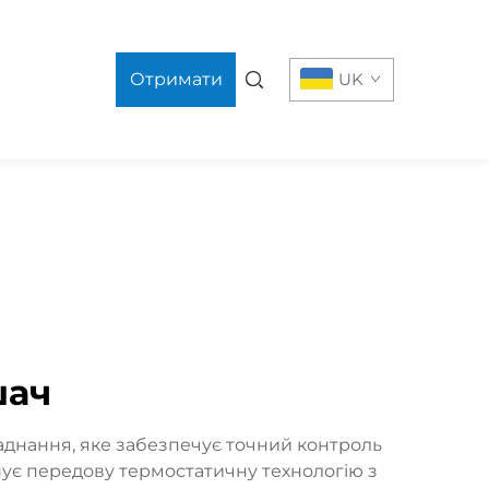
Отримати
UK
цінову
пропозицію
шач
аднання, яке забезпечує точний контроль
нує передову термостатичну технологію з