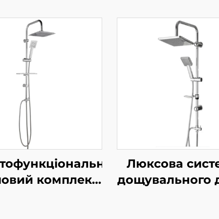
атофункціональний
Люксова сист
овий комплект
дощувального 
hbon Комплект з
Bathbon Руч
ощувальною
душ із