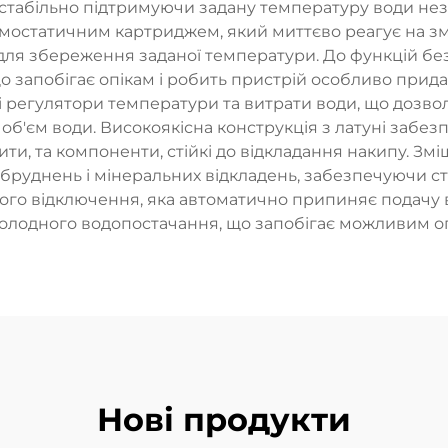
стабільно підтримуючи задану температуру води нез
мостатичним картриджем, який миттєво реагує на з
 для збереження заданої температури. До функцій б
що запобігає опікам і робить пристрій особливо при
і регулятори температури та витрати води, що дозв
б'єм води. Високоякісна конструкція з латуні забезп
тити, та компоненти, стійкі до відкладання накипу.
абруднень і мінеральних відкладень, забезпечуючи с
го відключення, яка автоматично припиняє подачу в
холодного водопостачання, що запобігає можливим оп
Нові продукти