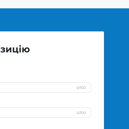
озицію
0/100
0/100