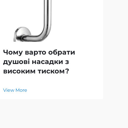
Чому варто обрати
Як
душові насадки з
мі
високим тиском?
ду
View More
Vie