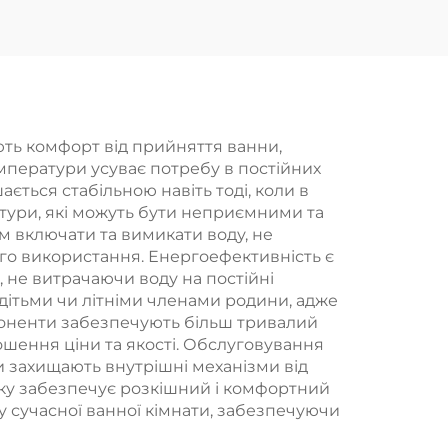
ою
рейка дощувальний
иття
ручний душ
ма
Bathbon
ація
ють комфорт від прийняття ванни,
ператури усуває потребу в постійних
ється стабільною навіть тоді, коли в
тури, які можуть бути неприємними та
 включати та вимикати воду, не
го використання. Енергоефективність є
 не витрачаючи воду на постійні
дітьми чи літніми членами родини, адже
поненти забезпечують більш тривалий
шення ціни та якості. Обслуговування
и захищають внутрішні механізми від
ску забезпечує розкішний і комфортний
у сучасної ванної кімнати, забезпечуючи