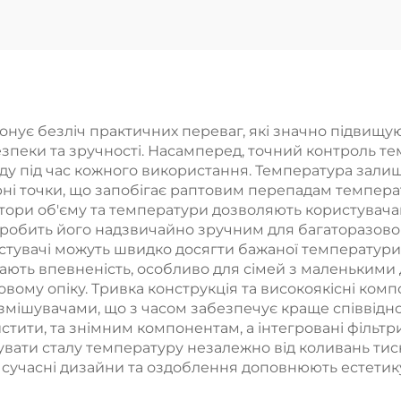
вкою та ручним
регульован
шем Фабрична
висотою Покр
ва реалізація за
під хром Пря
зькими цінами
оптова реаліз
нує безліч практичних переваг, які значно підвищу
еки та зручності. Насамперед, точний контроль тем
у під час кожного використання. Температура залиша
рні точки, що запобігає раптовим перепадам темпера
ори об'єму та температури дозволяють користувачам
робить його надзвичайно зручним для багаторазово
тувачі можуть швидко досягти бажаної температури,
ають впевненість, особливо для сімей з маленькими 
вому опіку. Тривка конструкція та високоякісні ком
змішувачами, що з часом забезпечує краще співвідно
стити, та знімним компонентам, а інтегровані фільтр
увати сталу температуру незалежно від коливань ти
, сучасні дизайни та оздоблення доповнюють естетик