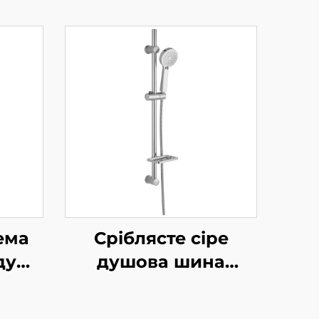
ема
Сріблясте сіре
душу
душова шина
ний
комплект
регульована ковзка