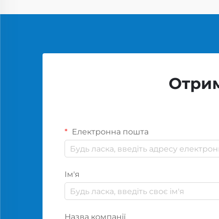
Отрим
Електронна пошта
Ім'я
Назва компанії