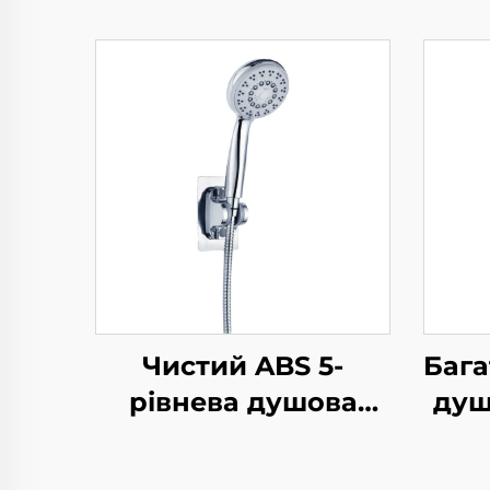
Чистий ABS 5-
Баг
рівнева душова
душ
головка високого
Bat
тиску з
д