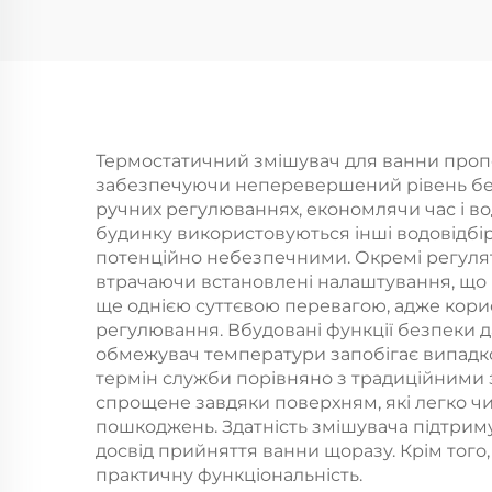
електрохромуванням,
голо
ультратовста,
ду
довговічна
опто
силиконова
ни
антизабивна
Термостатичний змішувач для ванни пропо
забезпечуючи неперевершений рівень безп
розсипь для
ручних регулюваннях, економлячи час і вод
легкого
будинку використовуються інші водовідбі
потенційно небезпечними. Окремі регулят
прибирання
втрачаючи встановлені налаштування, що 
ще однією суттєвою перевагою, адже корис
регулювання. Вбудовані функції безпеки д
обмежувач температури запобігає випадко
термін служби порівняно з традиційними 
спрощене завдяки поверхням, які легко чи
пошкоджень. Здатність змішувача підтрим
досвід прийняття ванни щоразу. Крім того
практичну функціональність.