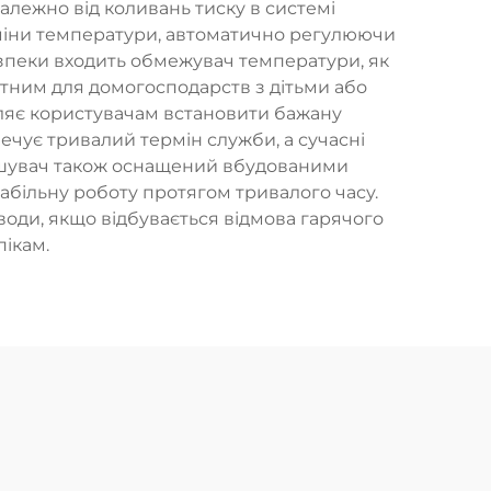
алежно від коливань тиску в системі
міни температури, автоматично регулюючи
езпеки входить обмежувач температури, як
датним для домогосподарств з дітьми або
оляє користувачам встановити бажану
ечує тривалий термін служби, а сучасні
 Змішувач також оснащений вбудованими
табільну роботу протягом тривалого часу.
оди, якщо відбувається відмова гарячого
ікам.