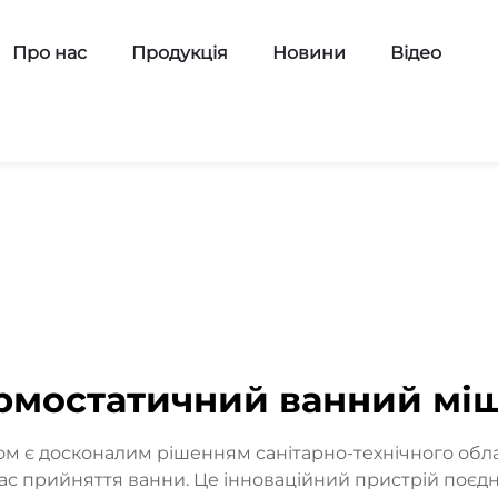
Про нас
Продукція
Новини
Відео
рмостатичний ванний мі
том є досконалим рішенням санітарно-технічного обл
ас прийняття ванни. Це інноваційний пристрій поєд