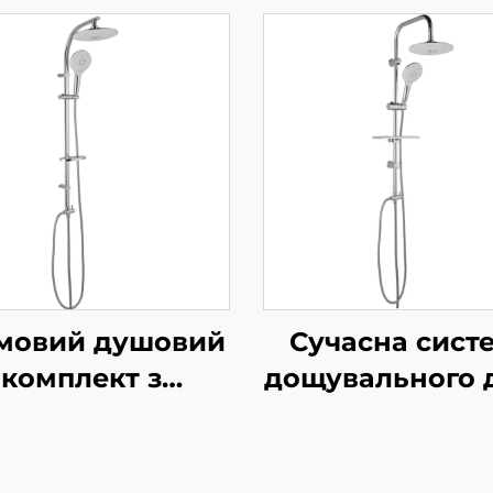
мовий душовий
Сучасна сист
комплект з
дощувального 
ощувальним
Bathbon Вис
верхнім
продуктивніс
зпилювачем та
Ручний верхн