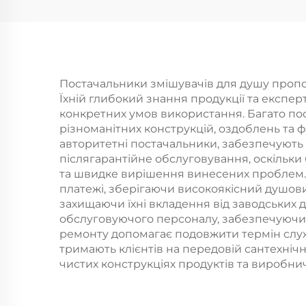
соплами, комплект
р
з надм’яким ПВХ-
Пр
шлангом із
фа
захистом від
тов
Постачальники змішувачів для душу пропон
Їхній глибокий знання продукції та експе
перекручування та
конкретних умов використання. Багато пос
міцним клеєвим
різноманітних конструкцій, оздоблень та ф
авторитетні постачальники, забезпечують 
регульованим
післягарантійне обслуговування, оскільк
тримачем під кутом
та швидке вирішення винесених проблем. Ї
платежі, зберігаючи високоякісний душови
захищаючи їхні вкладення від заводських 
обслуговуючого персоналу, забезпечуючи п
ремонту допомагає подовжити термін служби
тримають клієнтів на передовій сантехнічн
чистих конструкціях продуктів та виробни