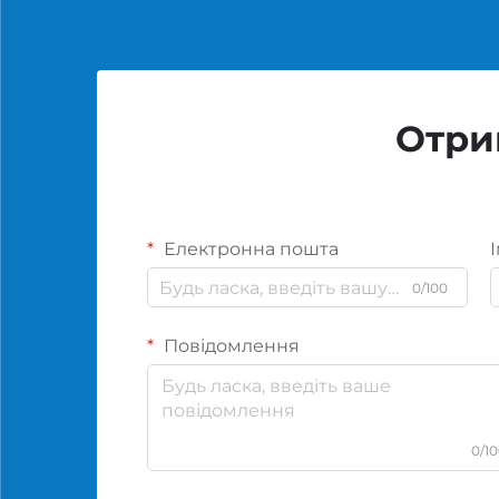
Отри
Електронна пошта
І
0/100
Повідомлення
0/1