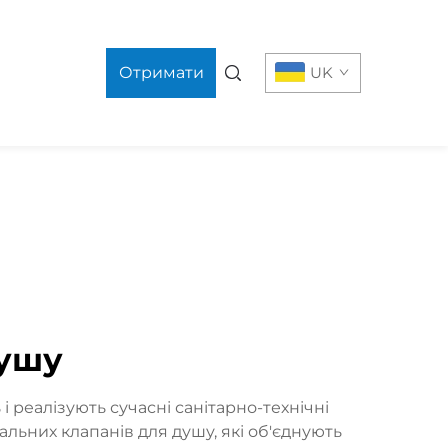
Отримати
UK
пропозицію
душу
і реалізують сучасні санітарно-технічні
ьних клапанів для душу, які об'єднують