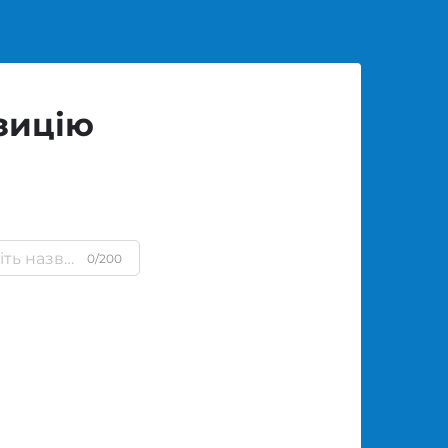
зицію
0/200