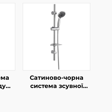
ема
Сатиново-чорна
душу
система зсувної
ока
рейки для душа
ть
разом із ручним
ій
душем та гнучким