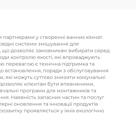
ряма
шлангом Bathbon
рики
ті
 партнерами у створенні ванних кімнат.
повідні системи змішування для
ії, що дозволяє замовникам вибирати серед
ходи контролю якості, які впроваджують
ою перевагою є технічна підтримка та
до встановлення, поради з обслуговування
и, які можуть суттєво знизити комунальні
 дозволяє клієнтам бути впевненими,
авчальні програми для монтажників та
ня. Наявність запасних частин та послуг
ярні оновлення та інновації продуктів
розвитку проявляється у їхніх екологічно