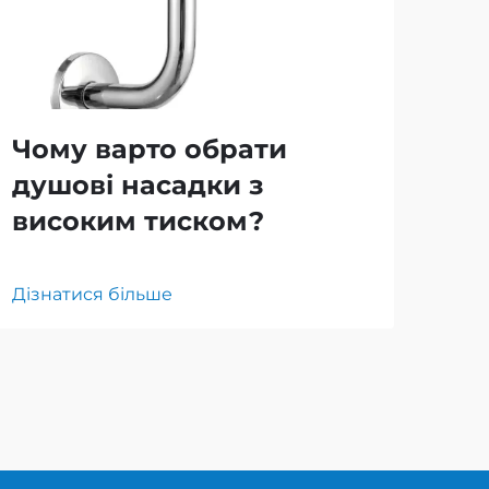
Чому варто обрати
Як
душові насадки з
мі
високим тиском?
ду
Дізнатися більше
Дізн