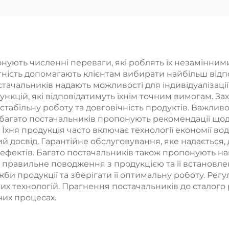
учним душем
розпилювач П
яма реалізація
реалізація фаб
брики Якісний
Гарантія якос
ар за доступною
ують численні переваги, які роблять їх незамінними
ртність допомагають клієнтам вибирати найбільш від
ціною
тачальників надають можливості для індивідуалізац
ункцій, які відповідатимуть їхнім точним вимогам. За
стабільну роботу та довговічність продуктів. Важлив
и багато постачальників пропонують рекомендації що
хня продукція часто включає технології економії вод
й досвід. Гарантійне обслуговування, яке надається,
дефектів. Багато постачальників також пропонують н
равильне поводження з продукцією та її встановлен
 продукції та зберігати її оптимальну роботу. Регул
их технологій. Прагнення постачальників до сталого 
чих процесах.