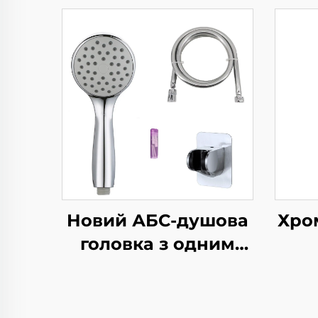
Новий АБС-душова
Хро
головка з одним
функціоналом,
д
хромувана, з
силиконовими
ро