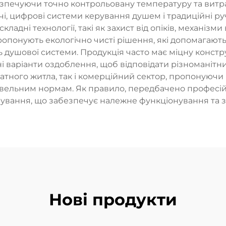
езпечуючи точно контрольовану температуру та витра
і, цифрові системи керування душем і традиційні ру
ладні технології, такі як захист від опіків, механіз
ропонують екологічно чисті рішення, які допомагаю
душової системи. Продукція часто має міцну конструк
ні варіанти оздоблення, щоб відповідати різноманітн
ного житла, так і комерційний сектор, пропонуючи 
івельним нормам. Як правило, передбачено професійн
ування, що забезпечує належне функціонування та з
Нові продукти